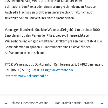
aus hellem Fleisch, Meeresfrüchen (Bouillabaisse), einer
schmackhaften Paella oder einem cremig-schmelzenden Risotto.
Auch edle Fischsoßen profitieren unvergleichlich; natürlich auch
fruchtige Soßen und verführerische Nachspeisen.
Venningen (Landkreis Südliche Weinstraße) gehört mit seinen 1000
Einwohnern zu den Perlen der Pfalz. Liebevoll hergerichtete
Winzerhöfe und ein gut erhaltener Dorfkern prägen das Ortsbild. Die
Gemeinde war im späten 19. Jahrhundert eine Enklave für den
Safrananbau in Deutschland.
Infos:
Weinessiggut Doktorenhof, Raiffeisenstr. 5, 67482 Venningen,
Tel.: (06323) 5505; E-Mail:
essig@doktorenhof.de
;
Internet:
www.doktorenhof.de
←
Schloss Fleesensee: Wellness- und Golfhotel im Herzen der Mecklenburgischen Seenplatte
Das TravelCharme Strandhotel auf Usedom: Perfekter Aufenthalt für die ganze Familie
→
Beitragsnavigation