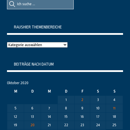
nach::
nach:
RAUSHIER THEMENBEREICHE
Raushier
Themenbereiche
BEITRÄGE NACH DATUM
Oktober 2020
M
D
M
D
F
S
S
1
2
3
4
5
6
7
8
9
10
11
12
13
14
15
16
17
18
19
20
21
22
23
24
25