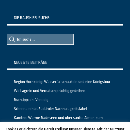
DIE RAUSHIER-SUCHE:
Suche
Suche
nach::
nach:
NEUESTE BEITRÄGE
Region Hochkönig: Wasserfallschaukeln und eine Königstour
Wo Lagrein und Vernatsch prächtig gedeihen
Buchtipp: oh! Venedig
Schenna erhält Südtiroler Nachhaltigkeitslabel
Kärnten: Warme Badeseen und über sanfte Almen zum
Gipfelglück
Cookies erleichtern die Bereitstellung unserer Dienste. Mit der Nutzung