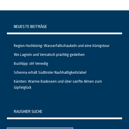
NEUESTE BEITRÄGE
Region Hochkönig: Wasserfallschaukeln und eine Königstour
Wo Lagrein und Vernatsch prächtig gedeihen
Buchtipp: oh! Venedig
Schenna erhält Südtiroler Nachhaltigkeitslabel
Kärnten: Warme Badeseen und über sanfte Almen zum
Gipfelglück
RAUSHIER SUCHE
Suche
Suche