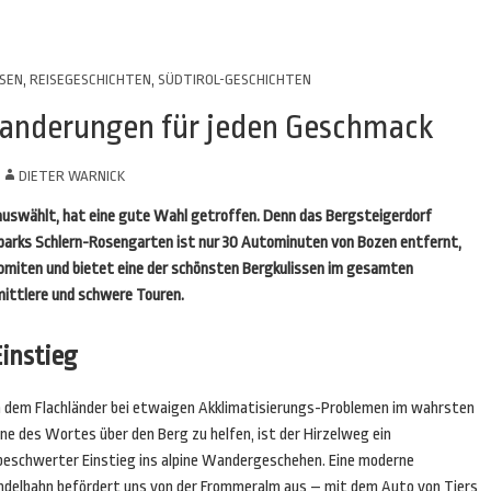
SEN
,
REISEGESCHICHTEN
,
SÜDTIROL-GESCHICHTEN
anderungen für jeden Geschmack
N
DIETER WARNICK
auswählt, hat eine gute Wahl getroffen. Denn das Bergsteigerdorf
rparks Schlern-Rosengarten ist nur 30 Autominuten von Bozen entfernt,
olomiten und bietet eine der schönsten Bergkulissen im gesamten
 mittlere und schwere Touren.
instieg
 dem Flachländer bei etwaigen Akklimatisierungs-Problemen im wahrsten
ne des Wortes über den Berg zu helfen, ist der Hirzelweg ein
beschwerter Einstieg ins alpine Wandergeschehen. Eine moderne
ndelbahn befördert uns von der Frommeralm aus –
mit dem Auto von Tiers