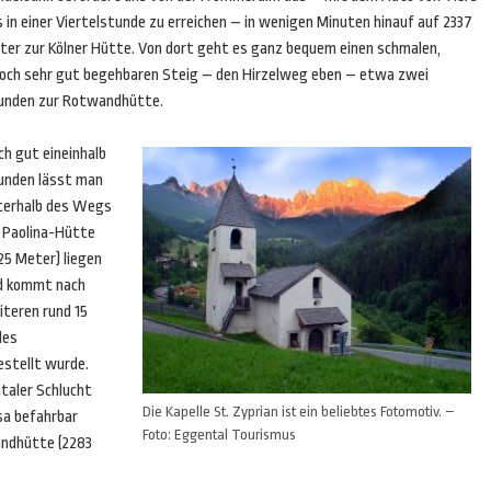
 in einer Viertelstunde zu erreichen – in wenigen Minuten hinauf auf 2337
ter zur Kölner Hütte. Von dort geht es ganz bequem einen schmalen,
doch sehr gut begehbaren Steig – den Hirzelweg eben – etwa zwei
unden zur Rotwandhütte.
ch gut eineinhalb
unden lässt man
terhalb des Wegs
e Paolina-Hütte
25 Meter) liegen
d kommt nach
iteren rund 15
des
estellt wurde.
taler Schlucht
Die Kapelle St. Zyprian ist ein beliebtes Fotomotiv. –
sa befahrbar
Foto: Eggental Tourismus
andhütte (2283