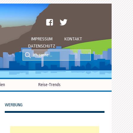
facebook
twitter
IMPRESSUM
KONTAKT
DATENSCHUTZ
Suche
Suche
nach::
nach:
ien
Reise-Trends
WERBUNG