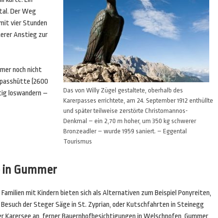
tal. Der Weg
 mit vier Stunden
terer Anstieg zur
mmer noch nicht
npasshütte (2600
Das von Willy Zügel gestaltete, oberhalb des
itig loswandern –
Karerpasses errichtete, am 24. September 1912 enthüllte
und später teilweise zerstörte Christomannos-
Denkmal – ein 2,70 m hoher, um 350 kg schwerer
Bronzeadler – wurde 1959 saniert. – Eggental
Tourismus
e in Gummer
 Familien mit Kindern bieten sich als Alternativen zum Beispiel Ponyreiten,
 Besuch der Steger Säge in St. Zyprian, oder Kutschfahrten in Steinegg
er Karersee an, ferner Bauernhofbesichtigungen in Welschnofen, Gummer