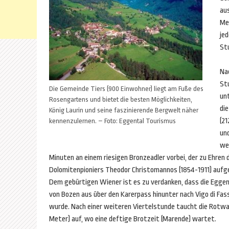
aus
Me
je
St
Na
St
Die Gemeinde Tiers (900 Einwohner) liegt am Fuße des
un
Rosengartens und bietet die besten Möglichkeiten,
di
König Laurin und seine faszinierende Bergwelt näher
(21
kennenzulernen. – Foto: Eggental Tourismus
un
we
Minuten an einem riesigen Bronzeadler vorbei, der zu Ehren 
Dolomitenpioniers Theodor Christomannos (1854-1911) aufg
Dem gebürtigen Wiener ist es zu verdanken, dass die Eggen
von Bozen aus über den Karerpass hinunter nach Vigo di Fas
wurde. Nach einer weiteren Viertelstunde taucht die Rotw
Meter) auf, wo eine deftige Brotzeit (Marende) wartet.