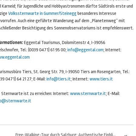
d Karneid; für Jugendliche und Hobbyastronomen dürfte Südtirols erste und
nzige
Volkssternwarte in Gummer/Steinegg
besonderes Interesse
rvorrufen. Auch eine geführte Wanderung auf dem
„
Planetenweg” mit
schließender Besichtigung des Sonnenobservatoriums ist empfehlenswert.
formationen:
Eggental Tourismus, Dolomitenstr 4, I-39056
schnofen, Tel.: (0039 0471) 61 95 00;
info@eggental.com
; Internet:
w.eggental.com
rismusbüro Tiers, St. Georg Str. 79, I-39050 Tiers am Rosengarten, Tel.:
39 0471) 64 21 27; E-Mail:
info@tiers.it
; Internet:
www.tiers.it
 Sternwarte ist zu erreichen: Internet:
www.sternwarte.it
; E-Mail:
fo@sternwarte.it
Free-Walking-Tour durch Salzburg: Authentische Einblicke
→