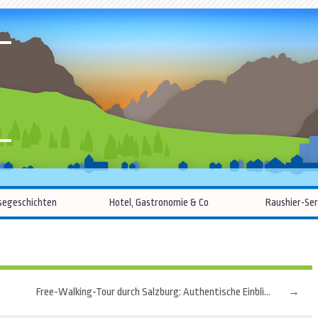
R
Zum
segeschichten
Hotel, Gastronomie & Co
Raushier-Ser
Inhalt
springen
Free-Walking-Tour durch Salzburg: Authentische Einblicke
→