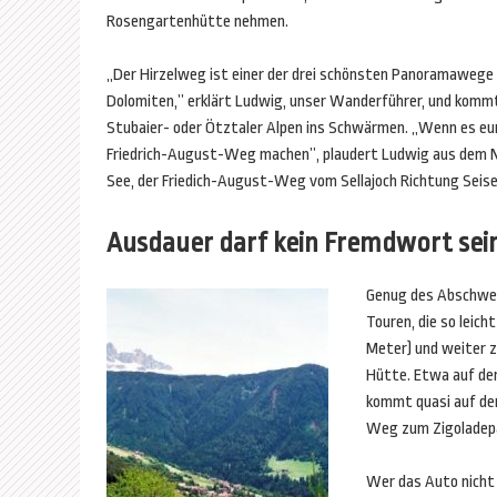
Rosengartenhütte nehmen.
„
Der Hirzelweg ist einer der drei schönsten Panoramawege 
Dolomiten,” erklärt Ludwig, unser Wanderführer, und kommt
Stubaier- oder Ötztaler Alpen ins Schwärmen.
„
Wenn es eur
Friedrich-August-Weg machen”, plaudert Ludwig aus dem N
See, der Friedich-August-Weg vom Sellajoch Richtung Seise
Ausdauer darf kein Fremdwort sei
Genug des Abschwei
Touren, die so leic
Meter) und weiter z
Hütte. Etwa auf der
kommt quasi auf der
Weg zum Zigoladepas
Wer das Auto nicht 