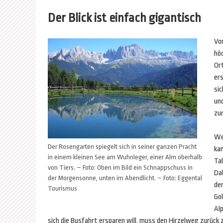
Der Blick ist einfach gigantisch
Von
höc
Ort
er
sic
un
zu
Wer
Der Rosengarten spiegelt sich in seiner ganzen Pracht
kan
in einem kleinen See am Wuhnleger, einer Alm oberhalb
Ta
von Tiers. – Foto: Oben im Bild ein Schnappschuss in
Dab
der Morgensonne, unten im Abendlicht. – Foto: Eggental
de
Tourismus
Go
Al
sich die Busfahrt ersparen will, muss den Hirzelweg zurück 