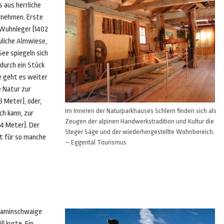
s aus herrliche
nehmen. Erste
 Wuhnleger (1402
uliche Almwiese,
 See spiegeln sich
 durch ein Stück
e geht es weiter
e Natur zur
 Meter), oder,
Im Inneren der Naturparkhauses Schlern finden sich als
ch kann, zur
Zeugen der alpinen Handwerkstradition und Kultur die
4 Meter). Der
Steger Säge und der wiederhergestellte Wohnbereich.
t für so manche
– Eggental Tourismus
chaminschwaige
l kurte. Ein