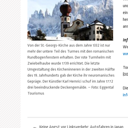
un
ei
he
an
In
Von der St.-Georgs-Kirche aus dem Jahre 1332 ist nur
Wel
mehr der untere Teil des Turmes mit den romanischen
ww
Rundbogenfenstern erhalten. Der rote Turmhelm mit
Zwiebelhaube wurde 1739 errichtet. Die letzte
Tou
Umgestaltung des Kircheninneren in der zweiten Hälfte
(00
des 19. Jahrhunderts gab der Kirche ihr neuromanisches
Gepräge. Der Künstler Karl Hernrici schuf im Jahre 1772
drei beeindruckende Deckengemälde. – Foto: Eggental
Die
Tourismus
in
←
Keine Angst vor Linksverkehr: Autofahren in Japan