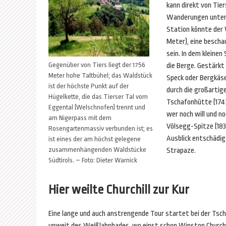
kann direkt von Tier
Wanderungen unter
Station könnte der
Meter), eine bescha
sein. In dem kleinen
Gegenüber von Tiers liegt der 1756
die Berge. Gestärkt
Meter hohe Taltbühel; das Waldstück
Speck oder Bergkäs
ist der höchste Punkt auf der
durch die großartig
Hügelkette, die das Tierser Tal vom
Tschafonhütte (1743
Eggental (Welschnofen) trennt und
wer noch will und no
am Nigerpass mit dem
Völsegg-Spitze (183
Rosengartenmassiv verbunden ist; es
Ausblick entschädig
ist eines der am höchst gelegene
zusammenhängenden Waldstücke
Strapaze.
Südtirols. – Foto: Dieter Warnick
Hier weilte Churchill zur Kur
Eine lange und auch anstrengende Tour startet bei der Ts
unweit des Weißlahnbades, wo einst schon Winston Churchil