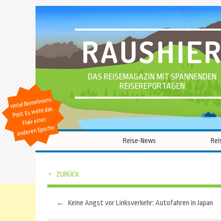
RAUSHIE
DAS REISEMAGAZIN MIT SPANNENDEN
REISEREPORTAGEN
Hotel Bemelmans
Post: Es weht das
Flair einer
anderen Epoche
Reise-News
Rei
ZURÜCK
←
Keine Angst vor Linksverkehr: Autofahren in Japan
Beitragsnavigation