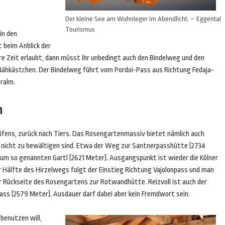
Der kleine See am Wuhnleger im Abendlicht. – Eggental
Tourismus
in den
 beim Anblick der
e Zeit erlaubt, dann müsst ihr unbedingt auch den Bindelweg und den
ähkästchen. Der Bindelweg führt vom Pordoi-Pass aus Richtung Fedaja-
ralm.
n
fens, zurück nach Tiers. Das Rosengartenmassiv bietet nämlich auch
ht nicht zu bewältigen sind. Etwa der Weg zur Santnerpasshütte (2734
um so genannten Gartl (2621 Meter). Ausgangspunkt ist wieder die Kölner
 Hälfte des Hirzelwegs folgt der Einstieg Richtung Vajolonpass und man
 Rückseite des Rosengartens zur Rotwandhütte. Reizvoll ist auch der
s (2579 Meter). Ausdauer darf dabei aber kein Fremdwort sein.
benutzen will,