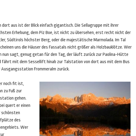
 dort aus ist der Blick einfach gigantisch. Die Sellagruppe mit ihrer
hsten Erhebung, dem Piz Boe, ist nicht zu übersehen, erst recht nicht der
ler, Südtirols höchster Berg, oder die majestätische Marmolada. Im Tal
scheinen uns die Häuser des Fassatals nicht größer als Holzbauklötze. Wer
h nun sagt, genug getan für den Tag, der läuft zurück zur Paolina-Hütte
d fährt mit dem Sessellift hinab zur Talstation von dort aus mit dem Bus
r Ausgangsstation Frommeralm zurück.
 noch fit ist,
n zu Fuß zur
lstation gehen.
ei quert er einen
r schönsten
lfplätze des
pengebiets. Wer
zur