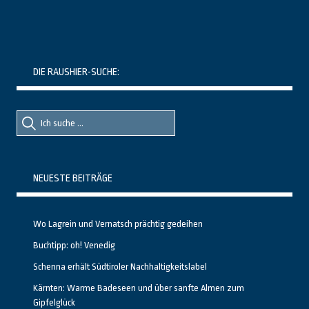
DIE RAUSHIER-SUCHE:
Suche
Suche
nach::
nach:
NEUESTE BEITRÄGE
Wo Lagrein und Vernatsch prächtig gedeihen
Buchtipp: oh! Venedig
Schenna erhält Südtiroler Nachhaltigkeitslabel
Kärnten: Warme Badeseen und über sanfte Almen zum
Gipfelglück