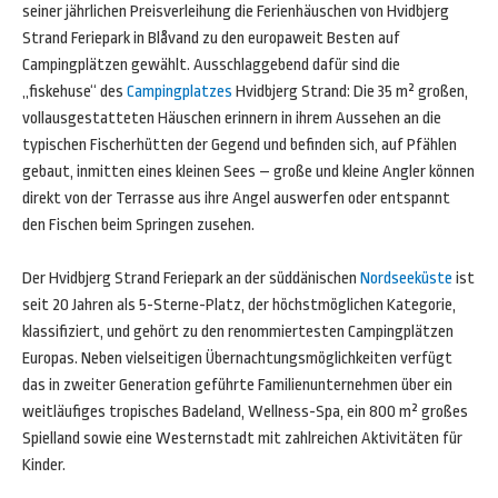
seiner jährlichen Preisverleihung die Ferienhäuschen von Hvidbjerg
Strand Feriepark in Blåvand zu den europaweit Besten auf
Campingplätzen gewählt. Ausschlaggebend dafür sind die
„fiskehuse“ des
Campingplatzes
Hvidbjerg Strand: Die 35 m² großen,
vollausgestatteten Häuschen erinnern in ihrem Aussehen an die
typischen Fischerhütten der Gegend und befinden sich, auf Pfählen
gebaut, inmitten eines kleinen Sees – große und kleine Angler können
direkt von der Terrasse aus ihre Angel auswerfen oder entspannt
den Fischen beim Springen zusehen.
Der Hvidbjerg Strand Feriepark an der süddänischen
Nordseeküste
ist
seit 20 Jahren als 5-Sterne-Platz, der höchstmöglichen Kategorie,
klassifiziert, und gehört zu den renommiertesten Campingplätzen
Europas. Neben vielseitigen Übernachtungsmöglichkeiten verfügt
das in zweiter Generation geführte Familienunternehmen über ein
weitläufiges tropisches Badeland, Wellness-Spa, ein 800 m² großes
Spielland sowie eine Westernstadt mit zahlreichen Aktivitäten für
Kinder.