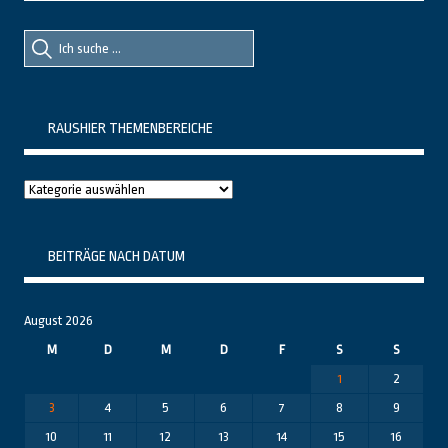
Suche
Suche
nach::
nach:
RAUSHIER THEMENBEREICHE
Raushier
Themenbereiche
BEITRÄGE NACH DATUM
August 2026
M
D
M
D
F
S
S
1
2
3
4
5
6
7
8
9
10
11
12
13
14
15
16