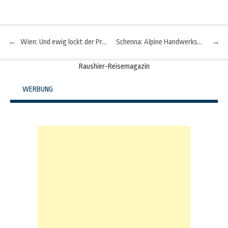
←
Wien: Und ewig lockt der Prater
Schenna: Alpine Handwerkskunst aus Filz, Holz und Metall
→
Beitragsnavigation
Raushier-Reisemagazin
WERBUNG