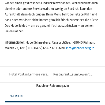
wieder einen gestressten Eindruck hinterlassen, weil vielleicht auch
die eine oder andere Servicekraft zu wenig an Bord ist, kann den
Aufenthalt dann doch trüben. Beim Menü fehlt der letzte Pfiff, und
das Essen verlässt nicht immer gänzlich frisch zubereitet die Küche.
Das Hotel leidet – um es ganz einfach auszudrücken – an seinen
vielen Gästen.
Informationen:
Hotel Schneeberg, Ressort&Spa, I-39040 Ridnaun,
Maiern 22, Tel.: (0039 0472) 65 62 32; E-Mail:
info@schneeberg.it
←
Hotel Post in Lermoos verspricht kulinarische Höhenflüge
Restaurant „Zum Löwen“: Südtirols einzige Sterneköchin
→
Beitragsnavigation
Raushier-Reisemagazin
WERBUNG