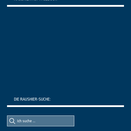
DIE RAUSHIER-SUCHE:
Suche
Suche
nach::
nach: