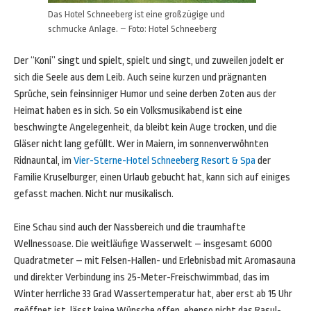
Das Hotel Schneeberg ist eine großzügige und
schmucke Anlage. – Foto: Hotel Schneeberg
Der “Koni” singt und spielt, spielt und singt, und zuweilen jodelt er
sich die Seele aus dem Leib. Auch seine kurzen und prägnanten
Sprüche, sein feinsinniger Humor und seine derben Zoten aus der
Heimat haben es in sich. So ein Volksmusikabend ist eine
beschwingte Angelegenheit, da bleibt kein Auge trocken, und die
Gläser nicht lang gefüllt. Wer in Maiern, im sonnenverwöhnten
Ridnauntal, im
Vier-Sterne-Hotel Schneeberg Resort & Spa
der
Familie Kruselburger, einen Urlaub gebucht hat, kann sich auf einiges
gefasst machen. Nicht nur musikalisch.
Eine Schau sind auch der Nassbereich und die traumhafte
Wellnessoase. Die weitläufige Wasserwelt – insgesamt 6000
Quadratmeter – mit Felsen-Hallen- und Erlebnisbad mit Aromasauna
und direkter Verbindung ins 25-Meter-Freischwimmbad, das im
Winter herrliche 33 Grad Wassertemperatur hat, aber erst ab 15 Uhr
geöffnet ist, lässt keine Wünsche offen, ebenso nicht das Rasul-