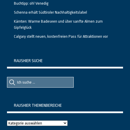
Buchtipp: oh! Venedig
Schenna erhält Südtiroler Nachhaltigkeitslabel
Kärnten: Warme Badeseen und über sanfte Almen zum
Gipfelglück
Calgary stellt neuen, kostenfreien Pass für Attraktionen vor
RAUSHIER SUCHE
Suche
Suche
nach::
nach:
RAUSHIER THEMENBEREICHE
Raushier
Themenbereiche