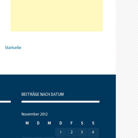
Startseite
BEITRÄGE NACH DATUM
November 2012
M
D
M
D
F
S
S
1
2
3
4