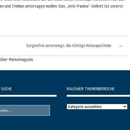
sen und Trinken untersagen wollen. Das „Anti-Panino“-Dekret ist vorerst
Sorgenfrei unterwegs: die richtige Reiseapotheke
→
shier-Reisemagazin
 SUCHE
RAUSHIER THEMENBEREICHE
Raushier
Themenbereiche