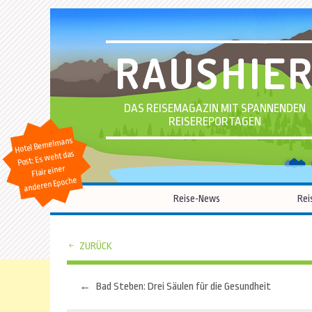
RAUSHIE
DAS REISEMAGAZIN MIT SPANNENDEN
REISEREPORTAGEN
Hotel Bemelmans
Post: Es weht das
Flair einer
anderen Epoche
Reise-News
Rei
ZURÜCK
←
Bad Steben: Drei Säulen für die Gesundheit
Beitragsnavigation