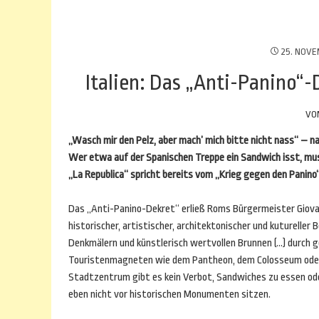
25. NOVE
Italien: Das „Anti-Panino“
VO
„Wasch mir den Pelz, aber mach’ mich bitte nicht nass“ – n
Wer etwa auf der Spanischen Treppe ein Sandwich isst, mus
„La Republica“ spricht bereits vom „Krieg gegen den Panino“
Das „Anti-Panino-Dekret“ erließ Roms Bürgermeister Giov
historischer, artistischer, architektonischer und kutureller
Denkmälern und künstlerisch wertvollen Brunnen (…) durch ge
Touristenmagneten wie dem Pantheon, dem Colosseum oder 
Stadtzentrum gibt es kein Verbot, Sandwiches zu essen od
eben nicht vor historischen Monumenten sitzen.