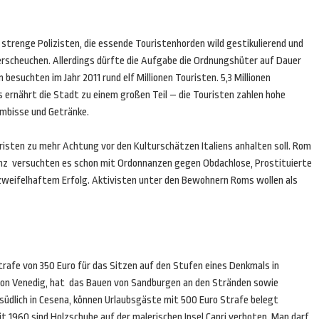
strenge Polizisten, die essende Touristenhorden wild gestikulierend und
verscheuchen. Allerdings dürfte die Aufgabe die Ordnungshüter auf Dauer
besuchten im Jahr 2011 rund elf Millionen Touristen. 5,3 Millionen
 ernährt die Stadt zu einem großen Teil – die Touristen zahlen hohe
Imbisse und Getränke.
uristen zu mehr Achtung vor den Kulturschätzen Italiens anhalten soll. Rom
enz versuchten es schon mit Ordonnanzen gegen Obdachlose, Prostituierte
weifelhaftem Erfolg. Aktivisten unter den Bewohnern Roms wollen als
trafe von 350 Euro für das Sitzen auf den Stufen eines Denkmals in
e von Venedig, hat das Bauen von Sandburgen an den Stränden sowie
südlich in Cesena, können Urlaubsgäste mit 500 Euro Strafe belegt
 1960 sind Holzschuhe auf der malerischen Insel Capri verboten. Man darf