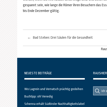
gespannt sein, wie lange die Römer ihren Besuchern das Es
bis Ende Dezember gültig.
←
Bad Steben: Drei Säulen für die Gesundheit
Beitragsnavigation
Rau
NEUESTE BEITRÄGE
RAUSHIER
Suche
Suche
Wo Lagrein und Vernatsch prächtig gedeihen
nach::
nach:
Buchtipp: oh! Venedig
Schenna erhält Südtiroler Nachhaltigkeitslabel