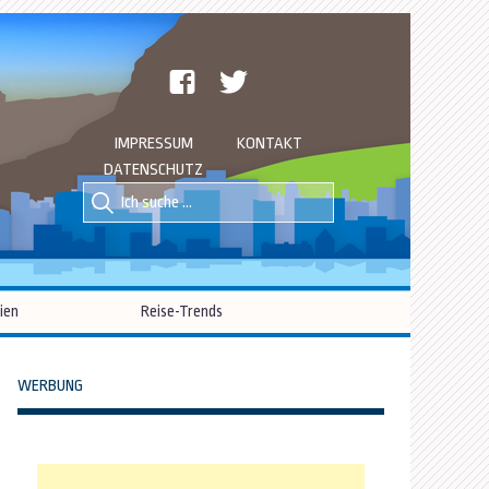
facebook
twitter
IMPRESSUM
KONTAKT
DATENSCHUTZ
Suche
Suche
nach::
nach:
ien
Reise-Trends
WERBUNG