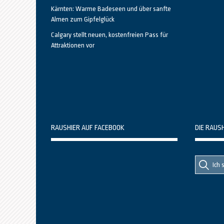
Kärnten: Warme Badeseen und über sanfte
Almen zum Gipfelglück
Calgary stellt neuen, kostenfreien Pass für
Attraktionen vor
RAUSHIER AUF FACEBOOK
DIE RAUS
Suche
Suche
nach::
nach: