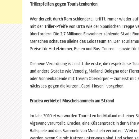
Trillerpfeifen gegen Touristenhorden
Wer derzeit durch Rom schlendert, trifft immer wieder auf 
mit der Triller-Pfeife von Ortn wie der Spanischen Treppe 
überfordern: Die 2,7 Millionen Einwohner zählende Stadt Rom 
Menschen schauten alleine das Colosseum an. Der Tourismus
Preise für Hotelzimmer, Essen und Bus-Touren – sowie für 
Die neue Verordnung ist nicht die erste, die respektlose To
und andere Städte wie Venedig, Mailand, Bologna oder Flor
oder Sonnenbadende mit freiem Oberkörper – zumeist mit z
nächstes gegen die kurzen „Capri-Hosen“ vorgehen.
Eraclea verbietet Muschelsammeln am Strand
Im Jahr 2010 etwa wurden Touristen bei Mailand mit einer S
Vigevano verurteilt. Eraclea, eine Küstenstadt in der Näh
Ballspiele und das Sammeln von Muscheln verboten. Weiter 
werden, wenn Sie mit Katzen unterwegs sind. Und schon seit