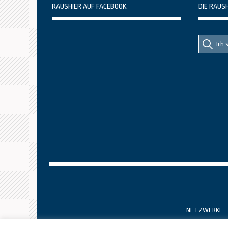
RAUSHIER AUF FACEBOOK
DIE RAUS
Suche
Suche
nach::
nach:
NETZWERKE