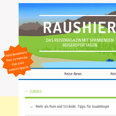
RAUSHIE
DAS REISEMAGAZIN MIT SPANNENDEN
REISEREPORTAGEN
Hotel Bemelmans
Post: Es weht das
Flair einer
anderen Epoche
Reise-News
Rei
ZURÜCK
←
Mehr als Rum und Strände: Tipps für Guadeloupe
Beitragsnavigation