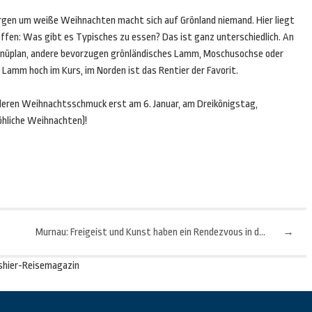
rgen um weiße Weihnachten macht sich auf Grönland niemand. Hier liegt
offen: Was gibt es Typisches zu essen? Das ist ganz unterschiedlich. An
nüplan, andere bevorzugen grönländisches Lamm, Moschusochse oder
 Lamm hoch im Kurs, im Norden ist das Rentier der Favorit.
nderen Weihnachtsschmuck erst am 6. Januar, am Dreikönigstag,
Fröhliche Weihnachten)!
Murnau: Freigeist und Kunst haben ein Rendezvous in der Natur
→
shier-Reisemagazin