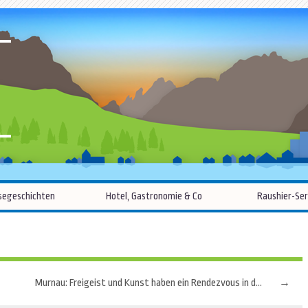
R
Zum
segeschichten
Hotel, Gastronomie & Co
Raushier-Ser
Inhalt
springen
Murnau: Freigeist und Kunst haben ein Rendezvous in der Natur
→