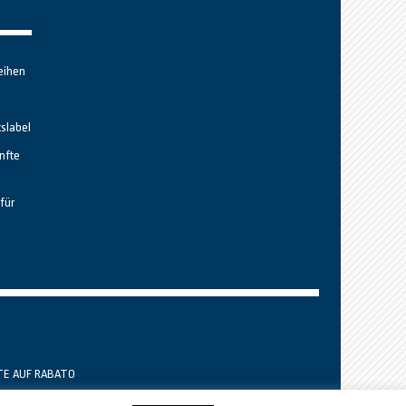
eihen
tslabel
nfte
für
TE AUF RABATO