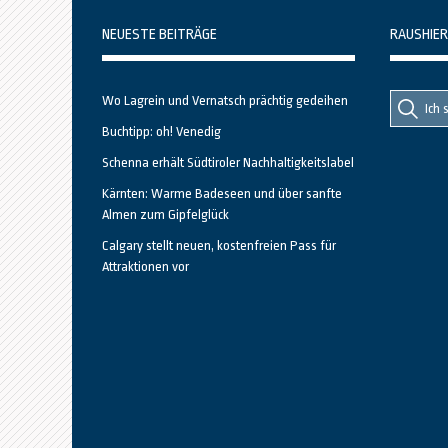
NEUESTE BEITRÄGE
RAUSHIER
Suche
Suche
Wo Lagrein und Vernatsch prächtig gedeihen
nach::
nach:
Buchtipp: oh! Venedig
Schenna erhält Südtiroler Nachhaltigkeitslabel
Kärnten: Warme Badeseen und über sanfte
Almen zum Gipfelglück
Calgary stellt neuen, kostenfreien Pass für
Attraktionen vor