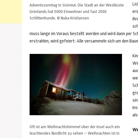
Li
Adventssonntag in Sisimiut. Die Stadt an der Westküste
er
Grönlands hat 5000 Einwohner und fast 2000
Schlittenhunde. © Nuka Kristiansen
ih
sc
muss lange im Voraus bestellt werden und wird dann per Sch
erstrahlen, wird gefeiert: Alle versammeln sich um den Bau
Ki
We
auc
we
Sch
gro
sin
Ins
als
Oft ist am Weihnachtshimmel über der Insel auch ein
We
leuchtendes Nordlicht zu sehen – Weihnachten ist in