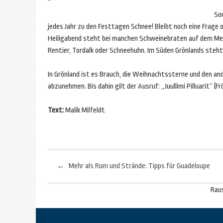
So
jedes Jahr zu den Festtagen Schnee! Bleibt noch eine Frage 
Heiligabend steht bei manchen Schweinebraten auf dem Me
Rentier, Tordalk oder Schneehuhn. Im Süden Grönlands steht
In Grönland ist es Brauch, die Weihnachtssterne und den a
abzunehmen. Bis dahin gilt der Ausruf: „Juullimi Pilluarit“ (
Text:
Malik Milfeldt
←
Mehr als Rum und Strände: Tipps für Guadeloupe
Beitragsnavigation
Rau