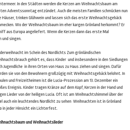
chtermeer. In den Städten werden die Kerzen am Weihnachtsbaum am
sten Adventssonntag entzündet. Auch die meisten Familien schmücken nun
re Häuser, trinken Glühwein und lassen sich das erste Weihnachtsgebäck
hmecken. Wo der Weihnachtsbaum im eher kargen Grönland herkommt? Er
iff aus Europa angeliefert. Wenn die Kerzen dann das erste Mal
m und singen.
nderweihnacht im Schein des Nordlichts Zum grönländischen
ihnachtsbrauch gehört es, dass Kinder ­ und insbesondere in den Siedlungen
h Jugendliche ­ in ihren Orten von Haus zu Haus ziehen und singen. Dafür
rden sie von den Bewohnern großzügig mit Weihnachtsgebäck belohnt. In
ulen und Freizeitheimen ist die Lucia-Prozession am 13. Dezember ein
ßes Ereignis. Kinder tragen Kränze auf dem Kopf, Kerzen in der Hand und
gen Lieder von der heiligen Lucia. Oft ist am Weihnachtshimmel über der
el auch ein leuchtendes Nordlicht zu sehen ­ Weihnachten ist in Grönland
o in jeder Hinsicht ein Lichterfest.
ihnachtsbaum und Weihnachtslieder