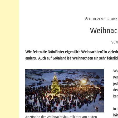
13. DEZEMBER 2012
Weihnach
VO
Wie feiern die Grönländer eigentlich Weihnachten? In vielerl
anders. Auch auf Grönland ist Weihnachten ein sehr feierli
Was
Ke
jed
de
ka
In 
hä
Anzünden der Weihnachtsbaumlichter am ersten