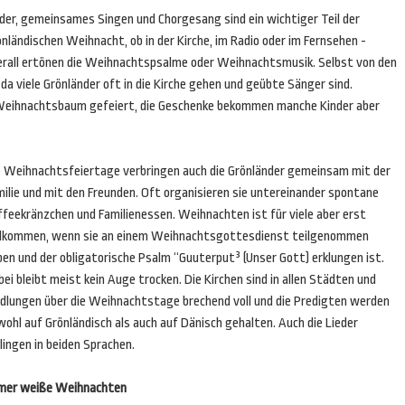
eder, gemeinsames Singen und Chorgesang sind ein wichtiger Teil der
nländischen Weihnacht, ob in der Kirche, im Radio oder im Fernsehen ­
erall ertönen die Weihnachtspsalme oder Weihnachtsmusik. Selbst von den
da viele Grönländer oft in die Kirche gehen und geübte Sänger sind.
Weihnachtsbaum gefeiert, die Geschenke bekommen manche Kinder aber
e Weihnachtsfeiertage verbringen auch die Grönländer gemeinsam mit der
ilie und mit den Freunden. Oft organisieren sie untereinander spontane
ffeekränzchen und Familienessen. Weihnachten ist für viele aber erst
llkommen, wenn sie an einem Weihnachtsgottesdienst teilgenommen
en und der obligatorische Psalm “Guuterput³ (Unser Gott) erklungen ist.
ei bleibt meist kein Auge trocken. Die Kirchen sind in allen Städten und
edlungen über die Weihnachtstage brechend voll und die Predigten werden
ohl auf Grönländisch als auch auf Dänisch gehalten. Auch die Lieder
lingen in beiden Sprachen.
mer weiße Weihnachten