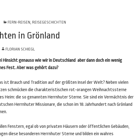
FERN-REISEN
,
REISEGESCHICHTEN
ten in Grönland
N
FLORIAN SCHIEGL
ei Hinsicht genauso wie wir in Deutschland ­ aber dann doch ein wenig
ches Fest. Aber was gehört dazu?
 ist Brauch und Tradition auf der größten Insel der Welt? Neben vielen
rzen schmücken die charakteristischen rot-orangen Weihnachtssterne
es Heim: die so genannten Herrnhuter Sterne. Sie sind ein Vermächtnis der
utschen Herrnhuter Missionare, die schon im 18. Jahrhundert nach Grönland
men.
allen Fenstern, egal ob von privaten Häusern oder öffentlichen Gebäuden,
ngen diese besonderen Herrnhuter Sterne und bilden ein wahres