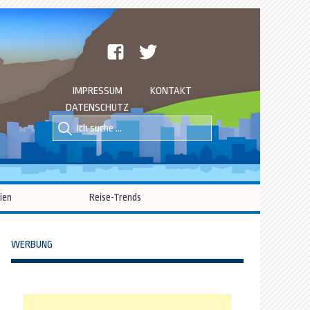
facebook
twitter
IMPRESSUM
KONTAKT
DATENSCHUTZ
Suche
Suche
nach::
nach:
ien
Reise-Trends
WERBUNG