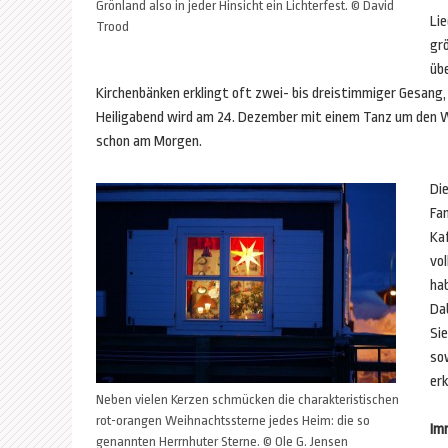
Grönland also in jeder Hinsicht ein Lichterfest. © David
Li
Trood
grö
üb
Kirchenbänken erklingt oft zwei- bis dreistimmiger Gesang, 
Heiligabend wird am 24. Dezember mit einem Tanz um den 
schon am Morgen.
Di
Fam
Ka
vo
hab
Dab
Si
sow
erk
Neben vielen Kerzen schmücken die charakteristischen
rot-orangen Weihnachtssterne jedes Heim: die so
Im
genannten Herrnhuter Sterne. © Ole G. Jensen