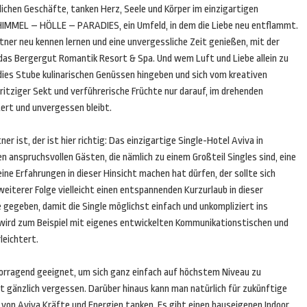
ichen Geschäfte, tanken Herz, Seele und Körper im einzigartigen
HIMMEL – HÖLLE – PARADIES, ein Umfeld, in dem die Liebe neu entflammt.
tner neu kennen lernen und eine unvergessliche Zeit genießen, mit der
 das Bergergut Romantik Resort & Spa. Und wem Luft und Liebe allein zu
adies Stube kulinarischen Genüssen hingeben und sich vom kreativen
tziger Sekt und verführerische Früchte nur darauf, im drehenden
ert und unvergessen bleibt.
 ist, der ist hier richtig: Das einzigartige Single-Hotel Aviva in
n anspruchsvollen Gästen, die nämlich zu einem Großteil Singles sind, eine
ne Erfahrungen in dieser Hinsicht machen hat dürfen, der sollte sich
eiterer Folge vielleicht einen entspannenden Kurzurlaub in dieser
e gegeben, damit die Single möglichst einfach und unkompliziert ins
 wird zum Beispiel mit eigenes entwickelten Kommunikationstischen und
leichtert.
rvorragend geeignet, um sich ganz einfach auf höchstem Niveau zu
t gänzlich vergessen. Darüber hinaus kann man natürlich für zukünftige
n Aviva Kräfte und Energien tanken. Es gibt einen hauseigenen Indoor