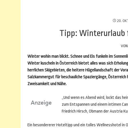
20. OK
Tipp: Winterurlaub f
VO
Winter wohin man blickt. Schnee und Eis funkeln im Sonnenl
Winter kuscheln in Österreich bietet alles was sich Erhol
herrlichen Skigebieten, die heitere Hügellandschaft der Vo
Salzkammergut für beschauliche Spaziergänge, Österreich be
Zweisamkeit und Nähe.
„Und wenn es Abend wird, lockt das he
zum Entspannen und einem intimen Cand
Friedrich Hirsch, Obmann der Austria Ku
Ein besondererer Hoteltipp und ein tolles Wellnesshotel in 