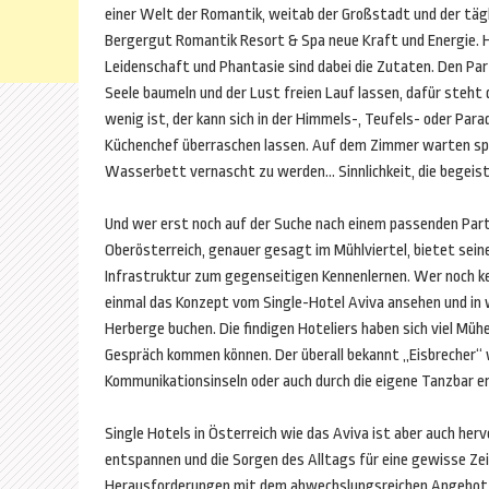
einer Welt der Romantik, weitab der Großstadt und der tägl
Bergergut Romantik Resort & Spa neue Kraft und Energie. 
Leidenschaft und Phantasie sind dabei die Zutaten. Den Par
Seele baumeln und der Lust freien Lauf lassen, dafür steht
wenig ist, der kann sich in der Himmels-, Teufels- oder Par
Küchenchef überraschen lassen. Auf dem Zimmer warten spri
Wasserbett vernascht zu werden… Sinnlichkeit, die begeist
Und wer erst noch auf der Suche nach einem passenden Partner
Oberösterreich, genauer gesagt im Mühlviertel, bietet seine
Infrastruktur zum gegenseitigen Kennenlernen. Wer noch kei
einmal das Konzept vom Single-Hotel Aviva ansehen und in w
Herberge buchen. Die findigen Hoteliers haben sich viel Müh
Gespräch kommen können. Der überall bekannt „Eisbrecher“
Kommunikationsinseln oder auch durch die eigene Tanzbar er
Single Hotels in Österreich wie das Aviva ist aber auch he
entspannen und die Sorgen des Alltags für eine gewisse Zei
Herausforderungen mit dem abwechslungsreichen Angebot vo