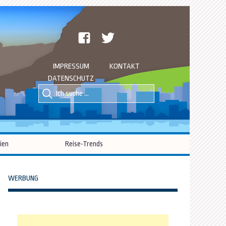
facebook
twitter
IMPRESSUM
KONTAKT
DATENSCHUTZ
Suche
Suche
nach::
nach:
ien
Reise-Trends
WERBUNG