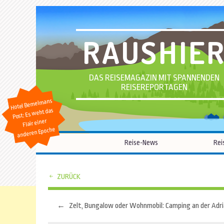
RAUSHIE
DAS REISEMAGAZIN MIT SPANNENDEN
REISEREPORTAGEN
Hotel Bemelmans
Post: Es weht das
Flair einer
anderen Epoche
Reise-News
Rei
ZURÜCK
←
Zelt, Bungalow oder Wohnmobil: Camping an der Adri
Beitragsnavigation