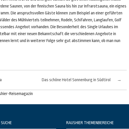
dene Saunen, von der finnischen Sauna bis hin zur Infrarotsauna, ein eignes
amm. Die anspruchsvollen Gäste können zum Beispiel an einer geführten
älder des Mühlviertels teilnehmen, Rodeln, Schifahren, Langlaufen, Golf
n passendes Angebot vorhanden. Die Besonderheit des Single Urlaubes im
ttelbar mit einer neuen Bekanntschaft die verschiedenen Angebote in
ennen lernt und in weiterer Folge sehr gut abstimmen kann, ob man nun
a
Das schöne Hotel Sonnenburg in Südtirol
→
shier-Reisemagazin
 SUCHE
RAUSHIER THEMENBEREICHE