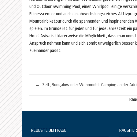
und Outdoor Swimming Pool, einen Whirlpool, einige verschie
Fitnesscenter und auch ein abwechslungsreiches Aktivprogr
Mountainbiketour durch die spannenden und inspirierenden W
spielen. Im Grunde ist für jeden und für jede Jahreszeit ei
Hotel Aviva ist klarerweise die Möglichkeit, dass man unmi
Anspruch nehmen kann und sich somit unweigerlich besser k
zueinander passt.
←
Zelt, Bungalow oder Wohnmobil: Camping an der Adri
Beitragsnavigation
Rau
NEUESTE BEITRÄGE
RAUSHIER