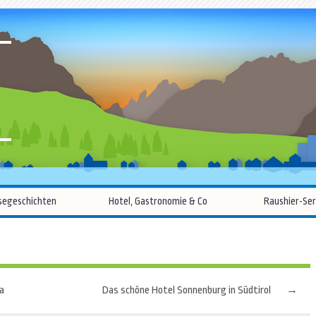
R
Zum
segeschichten
Hotel, Gastronomie & Co
Raushier-Ser
Inhalt
springen
a
Das schöne Hotel Sonnenburg in Südtirol
→