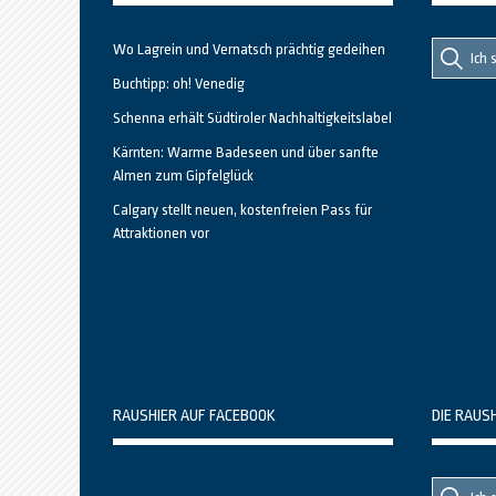
Suche
Suche
Wo Lagrein und Vernatsch prächtig gedeihen
nach::
nach:
Buchtipp: oh! Venedig
Schenna erhält Südtiroler Nachhaltigkeitslabel
Kärnten: Warme Badeseen und über sanfte
Almen zum Gipfelglück
Calgary stellt neuen, kostenfreien Pass für
Attraktionen vor
RAUSHIER AUF FACEBOOK
DIE RAUS
Suche
Suche