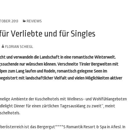
TOBER 2013
REVIEWS
ür Verliebte und für Singles
N
FLORIAN SCHIEGL
icht und verwandeln die Landschaft in eine romantische Winterwelt.
ungssuchende nur wünschen können. Verschneite Tiroler Bergwelten mit
ralpen zum Lang laufen und Rodeln, romantisch gelegene Seen im
geistert mit landschaftlicher Vielfalt und vielen Möglichkeiten aktiver
imelige Ambiente der Kuschelhotels mit Wellness- und Wohlfühlangeboten
lelight Dinner für einen zärtlichen Tagesausklang zu zweit“, meint
schelhotels.
Oberösterreich ist das Bergergut****S Romantik Resort & Spa in Afiesl. In