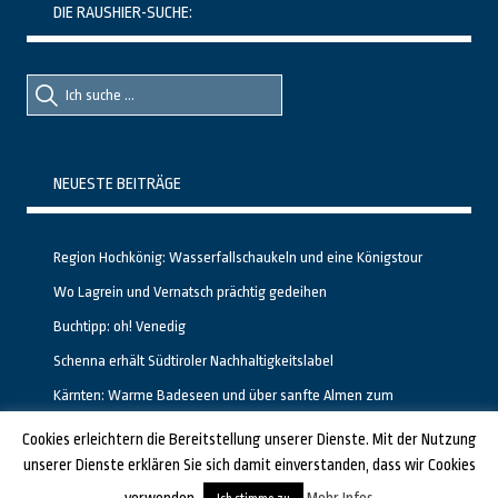
DIE RAUSHIER-SUCHE:
Suche
Suche
nach::
nach:
NEUESTE BEITRÄGE
Region Hochkönig: Wasserfallschaukeln und eine Königstour
Wo Lagrein und Vernatsch prächtig gedeihen
Buchtipp: oh! Venedig
Schenna erhält Südtiroler Nachhaltigkeitslabel
Kärnten: Warme Badeseen und über sanfte Almen zum
Gipfelglück
Cookies erleichtern die Bereitstellung unserer Dienste. Mit der Nutzung
unserer Dienste erklären Sie sich damit einverstanden, dass wir Cookies
GESTALTET UND PROGRAMMIERT VON ALBERTO & FRANZ BEI
LUCID.BERLIN