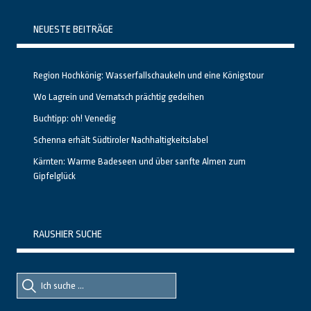
NEUESTE BEITRÄGE
Region Hochkönig: Wasserfallschaukeln und eine Königstour
Wo Lagrein und Vernatsch prächtig gedeihen
Buchtipp: oh! Venedig
Schenna erhält Südtiroler Nachhaltigkeitslabel
Kärnten: Warme Badeseen und über sanfte Almen zum
Gipfelglück
RAUSHIER SUCHE
Suche
Suche
nach::
nach: