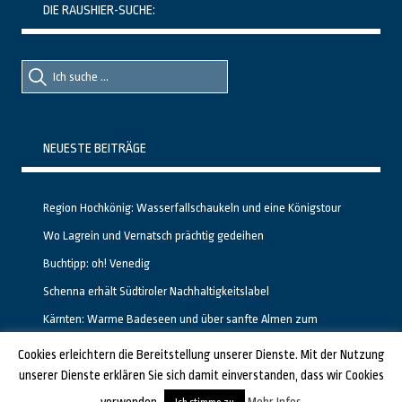
DIE RAUSHIER-SUCHE:
Suche
Suche
nach::
nach:
NEUESTE BEITRÄGE
Region Hochkönig: Wasserfallschaukeln und eine Königstour
Wo Lagrein und Vernatsch prächtig gedeihen
Buchtipp: oh! Venedig
Schenna erhält Südtiroler Nachhaltigkeitslabel
Kärnten: Warme Badeseen und über sanfte Almen zum
Gipfelglück
Cookies erleichtern die Bereitstellung unserer Dienste. Mit der Nutzung
unserer Dienste erklären Sie sich damit einverstanden, dass wir Cookies
GESTALTET UND PROGRAMMIERT VON ALBERTO & FRANZ BEI
LUCID.BERLIN