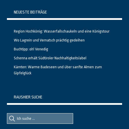
NEUESTE BEITRÄGE
Region Hochkönig: Wasserfallschaukeln und eine Königstour
Wo Lagrein und Vernatsch prächtig gedeihen
Buchtipp: oh! Venedig
Schenna erhält Südtiroler Nachhaltigkeitslabel
Kärnten: Warme Badeseen und über sanfte Almen zum
Gipfelglück
RAUSHIER SUCHE
Suche
Suche
nach::
nach: