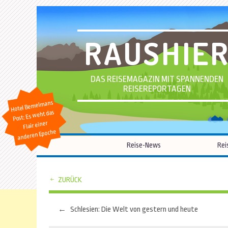
RAUSHIE
DAS REISEMAGAZIN MIT SPANNENDEN
REISEREPORTAGEN
Hotel Bemelmans
Post: Es weht das
Flair einer
anderen Epoche
Reise-News
Rei
ZURÜCK
←
Schlesien: Die Welt von gestern und heute
Beitragsnavigation