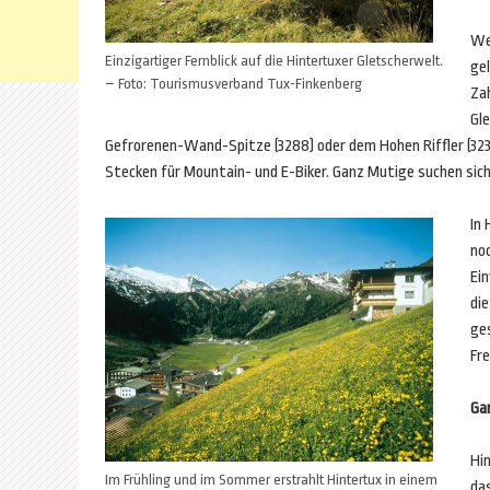
We
Einzigartiger Fernblick auf die Hintertuxer Gletscherwelt.
gel
– Foto: Tourismusverband Tux-Finkenberg
Za
Gl
Gefrorenen-Wand-Spitze (3288) oder dem Hohen Riffler (323
Stecken für Mountain- und E-Biker. Ganz Mutige suchen sich
In
no
Ei
die
ges
Fr
Ga
Hi
Im Frühling und im Sommer erstrahlt Hintertux in einem
da