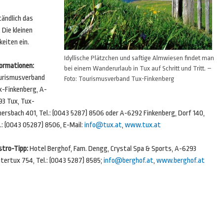
ändlich das
 Die kleinen
keiten ein.
Idyllische Plätzchen und saftige Almwiesen findet man
formationen:
bei einem Wanderurlaub in Tux auf Schritt und Tritt. –
urismusverband
Foto: Tourismusverband Tux-Finkenberg
x-Finkenberg, A-
93 Tux, Tux-
nersbach 401, Tel.: (0043 5287) 8506 oder A-6292 Finkenberg, Dorf 140,
.: (0043 05287) 8506, E-Mail:
info@tux.at
,
www.tux.at
stro-Tipp:
Hotel Berghof, Fam. Dengg, Crystal Spa & Sports, A-6293
tertux 754, Tel.: (0043 5287) 8585;
info@berghof.at
,
www.berghof.at