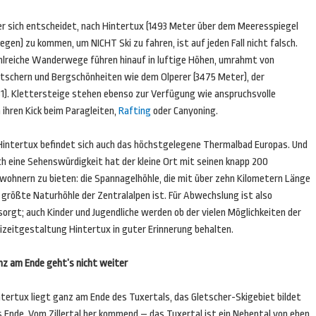
r sich entscheidet, nach Hintertux (1493 Meter über dem Meeresspiegel
egen) zu kommen, um NICHT Ski zu fahren, ist auf jeden Fall nicht falsch.
hlreiche Wanderwege führen hinauf in luftige Höhen, umrahmt von
etschern und Bergschönheiten wie dem Olperer (3475 Meter), der
1). Klettersteige stehen ebenso zur Verfügung wie anspruchsvolle
 ihren Kick beim Paragleiten,
Rafting
oder Canyoning.
 Hintertux befindet sich auch das höchstgelegene Thermalbad Europas. Und
ch eine Sehenswürdigkeit hat der kleine Ort mit seinen knapp 200
nwohnern zu bieten: die Spannagelhöhle, die mit über zehn Kilometern Länge
 größte Naturhöhle der Zentralalpen ist. Für Abwechslung ist also
orgt; auch Kinder und Jugendliche werden ob der vielen Möglichkeiten der
eizeitgestaltung Hintertux in guter Erinnerung behalten.
nz am Ende geht’s nicht weiter
ntertux liegt ganz am Ende des Tuxertals, das Gletscher-Skigebiet bildet
s Ende. Vom Zillertal her kommend – das Tuxertal ist ein Nebental von eben