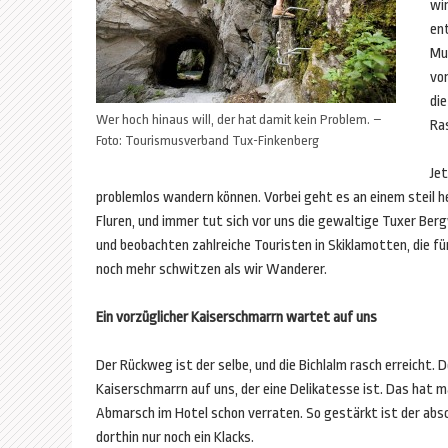
wi
ent
Mu
vo
die
Wer hoch hinaus will, der hat damit kein Problem. –
Ras
Foto: Tourismusverband Tux-Finkenberg
Je
problemlos wandern können. Vorbei geht es an einem steil h
Fluren, und immer tut sich vor uns die gewaltige Tuxer Be
und beobachten zahlreiche Touristen in Skiklamotten, die f
noch mehr schwitzen als wir Wanderer.
Ein vorzüglicher Kaiserschmarrn wartet auf uns
Der Rückweg ist der selbe, und die Bichlalm rasch erreicht. 
Kaiserschmarrn auf uns, der eine Delikatesse ist. Das hat 
Abmarsch im Hotel schon verraten. So gestärkt ist der ab
dorthin nur noch ein Klacks.