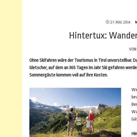
27. MAI 2014
Hintertux: Wander
VO
Ohne Skifahren wäre der Tourismus in Tirol unvorstellbar. Da
Gletscher, auf dem an 365 Tagen im Jahr Ski gefahren werde
Sommergäste kommen voll auf ihre Kosten.
We
bev
Be
Wa
Gä
Hin