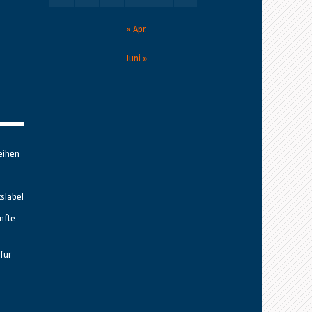
« Apr.
Juni »
eihen
tslabel
nfte
für