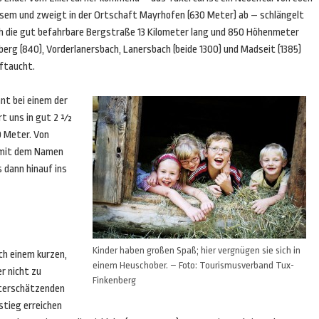
esem und zweigt in der Ortschaft Mayrhofen (630 Meter) ab – schlängelt
ch die gut befahrbare Bergstraße 13 Kilometer lang und 850 Höhenmeter
rg (840), Vorderlanersbach, Lanersbach (beide 1300) und Madseit (1385)
uftaucht.
nt bei einem der
rt uns in gut 2 ½
 Meter. Von
n mit dem Namen
 dann hinauf ins
Kinder haben großen Spaß; hier vergnügen sie sich in
ch einem kurzen,
einem Heuschober. – Foto: Tourismusverband Tux-
r nicht zu
Finkenberg
terschätzenden
stieg erreichen