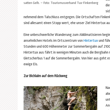
satten Gelb. – Foto: Tourismusverband Tux-Finkenberg
di
si
nehmend dem Talschluss entgegen. Die Ortschaften Finkenbe
sind allesamt einen Stopp wert, ehe unser Ziel Hintertux a
Eine unbeschwerliche Wanderung zum Akklimatisieren begin
ansehnlichen Hotels im Ortszentrum von
Hintertux
und füh
Stunden und 600 Höhenmeter zur Sommerbergalm auf 2100
Hintertux aus fährt in wenigen Minuten auch die Bergbah
Gletscherbus 1 auf die Sommerbergalm. Von hier aus geht es
ewige Eis.
Zur Bichlalm auf dem Rückweg
Na
abe
un
An