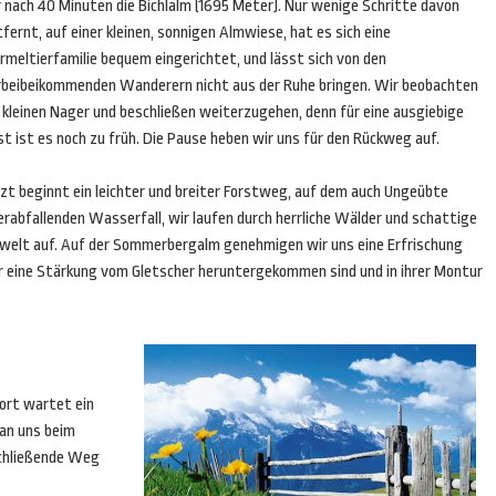
r nach 40 Minuten die Bichlalm (1695 Meter). Nur wenige Schritte davon
fernt, auf einer kleinen, sonnigen Almwiese, hat es sich eine
rmeltierfamilie bequem eingerichtet, und lässt sich von den
rbeibeikommenden Wanderern nicht aus der Ruhe bringen. Wir beobachten
 kleinen Nager und beschließen weiterzugehen, denn für eine ausgiebige
t ist es noch zu früh. Die Pause heben wir uns für den Rückweg auf.
tzt beginnt ein leichter und breiter Forstweg, auf dem auch Ungeübte
erabfallenden Wasserfall, wir laufen durch herrliche Wälder und schattige
rgwelt auf. Auf der Sommerbergalm genehmigen wir uns eine Erfrischung
ür eine Stärkung vom Gletscher heruntergekommen sind und in ihrer Montur
Dort wartet ein
man uns beim
schließende Weg