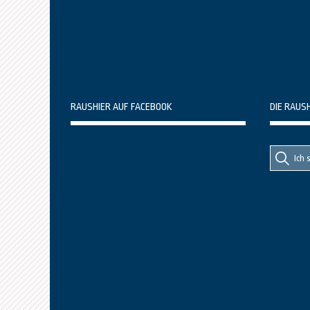
RAUSHIER AUF FACEBOOK
DIE RAUS
Suche
Suche
nach::
nach: