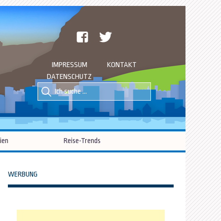
facebook
twitter
IMPRESSUM
KONTAKT
DATENSCHUTZ
Suche
Suche
nach::
nach:
ien
Reise-Trends
WERBUNG