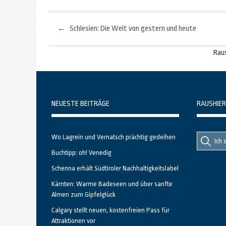
←
Schlesien: Die Welt von gestern und heute
Beitragsnavigation
Rau
NEUESTE BEITRÄGE
RAUSHIER
Suche
Suche
Wo Lagrein und Vernatsch prächtig gedeihen
nach::
nach:
Buchtipp: oh! Venedig
Schenna erhält Südtiroler Nachhaltigkeitslabel
Kärnten: Warme Badeseen und über sanfte
Almen zum Gipfelglück
Calgary stellt neuen, kostenfreien Pass für
Attraktionen vor