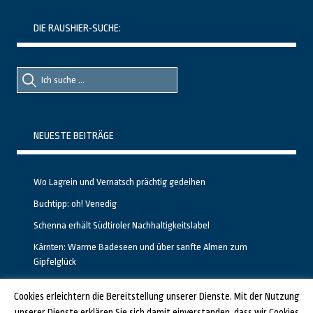
DIE RAUSHIER-SUCHE:
Suche
Suche
nach::
nach:
NEUESTE BEITRÄGE
Wo Lagrein und Vernatsch prächtig gedeihen
Buchtipp: oh! Venedig
Schenna erhält Südtiroler Nachhaltigkeitslabel
Kärnten: Warme Badeseen und über sanfte Almen zum
Gipfelglück
Calgary stellt neuen, kostenfreien Pass für Attraktionen vor
Cookies erleichtern die Bereitstellung unserer Dienste. Mit der Nutzung
unserer Dienste erklären Sie sich damit einverstanden, dass wir Cookies