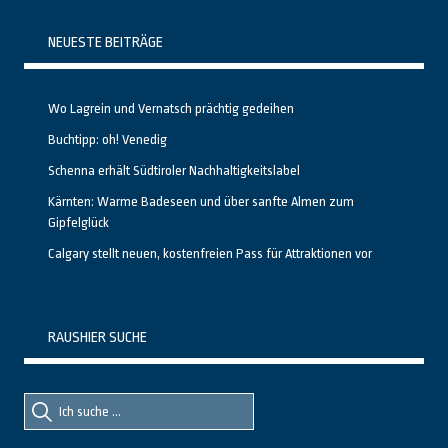
NEUESTE BEITRÄGE
Wo Lagrein und Vernatsch prächtig gedeihen
Buchtipp: oh! Venedig
Schenna erhält Südtiroler Nachhaltigkeitslabel
Kärnten: Warme Badeseen und über sanfte Almen zum
Gipfelglück
Calgary stellt neuen, kostenfreien Pass für Attraktionen vor
RAUSHIER SUCHE
Suche
Suche
nach::
nach: