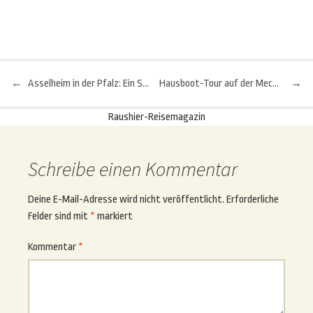
←
Asselheim in der Pfalz: Ein Schneckenleben wie im Paradies
Hausboot-Tour auf der Mecklenburgischen Seenplatte: Mit Finchen auf großer Fahrt
→
Beitragsnavigation
Raushier-Reisemagazin
Schreibe einen Kommentar
Deine E-Mail-Adresse wird nicht veröffentlicht.
Erforderliche
Felder sind mit
*
markiert
Kommentar
*