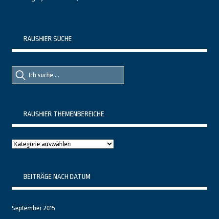
RAUSHIER SUCHE
Suche
Suche
nach::
nach:
RAUSHIER THEMENBEREICHE
Raushier
Themenbereiche
BEITRÄGE NACH DATUM
September 2015