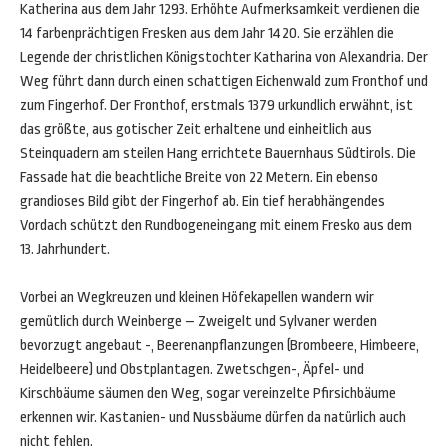
Katherina aus dem Jahr 1293. Erhöhte Aufmerksamkeit verdienen die
14 farbenprächtigen Fresken aus dem Jahr 1420. Sie erzählen die
Legende der christlichen Königstochter Katharina von Alexandria. Der
Weg führt dann durch einen schattigen Eichenwald zum Fronthof und
zum Fingerhof. Der Fronthof, erstmals 1379 urkundlich erwähnt, ist
das größte, aus gotischer Zeit erhaltene und einheitlich aus
Steinquadern am steilen Hang errichtete Bauernhaus Südtirols. Die
Fassade hat die beachtliche Breite von 22 Metern. Ein ebenso
grandioses Bild gibt der Fingerhof ab. Ein tief herabhängendes
Vordach schützt den Rundbogeneingang mit einem Fresko aus dem
13. Jahrhundert.
Vorbei an Wegkreuzen und kleinen Höfekapellen wandern wir
gemütlich durch Weinberge – Zweigelt und Sylvaner werden
bevorzugt angebaut -, Beerenanpflanzungen (Brombeere, Himbeere,
Heidelbeere) und Obstplantagen. Zwetschgen-, Äpfel- und
Kirschbäume säumen den Weg, sogar vereinzelte Pfirsichbäume
erkennen wir. Kastanien- und Nussbäume dürfen da natürlich auch
nicht fehlen.