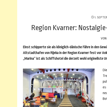
1. SEPTE
Region Kvarner: Nostalgie-
VO
Einst schipperte sie als königlich-dänische Fähre in den Gew
Altstadthafen von Rijeka in der Region Kvarner fest vor An
„Marina“ ist als Schiffshotel die derzeit wohl originellste U
Die
Tr
pul
es
ne
Bo