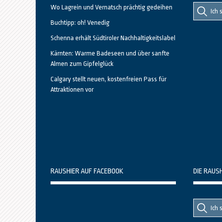
Suche
Suche
Wo Lagrein und Vernatsch prächtig gedeihen
nach::
nach:
Buchtipp: oh! Venedig
Schenna erhält Südtiroler Nachhaltigkeitslabel
Kärnten: Warme Badeseen und über sanfte
Almen zum Gipfelglück
Calgary stellt neuen, kostenfreien Pass für
Attraktionen vor
RAUSHIER AUF FACEBOOK
DIE RAUS
Suche
Suche
nach::
nach: