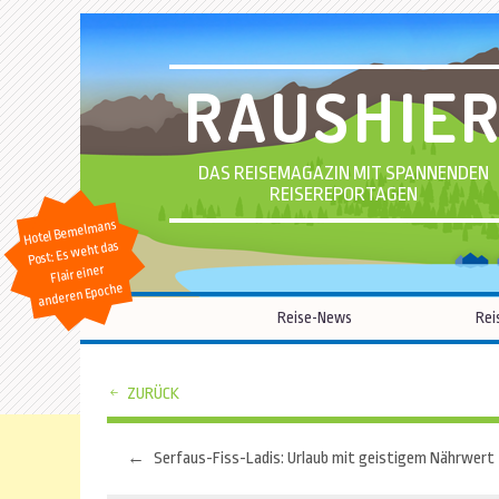
RAUSHIE
DAS REISEMAGAZIN MIT SPANNENDEN
REISEREPORTAGEN
Hotel Bemelmans
Post: Es weht das
Flair einer
anderen Epoche
Reise-News
Rei
ZURÜCK
←
Serfaus-Fiss-Ladis: Urlaub mit geistigem Nährwert
Beitragsnavigation