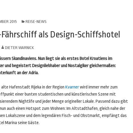
MBER 2015
REISE-NEWS
Fährschiff als Design-Schiffshotel
N
DIETER WARNICK
ässern Skandinaviens. Nun liegt sie als erstes Botel Kroatiens im
ker und begeistert Designliebhaber und Nostalgiker gleichermaßen:
nterkunft an der Adria.
 alte Hafenstadt Rijeka in der Region
Kvarner
wird immer mehr zum
effpunkt einer bunten studentischen und künstlerischen Szene mit
sierendem Nightlife und jeder Menge origineller Lokale. Passend dazu gibt
 nun auch einen Hotspot zum Wohnen: Im Altstadthafen, gleich nahe der
uen Lokalszene und dem legendären Fisch- und Obstmarkt, empfängt das
tel Marina seine Gäste.