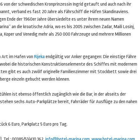
6 von der schwedischen Kronprinzessin Ingrid getauft und auch nach ihr
annt, verband es fast 20 Jahre als Fährschiff die Häfen Skandinaviens.
gen Ende der 1960er Jahre übersiedelte es unter ihrem neuen Namen
rina“ an die kroatische Adria, wo es bis 2005 zwischen Zadar, Maili Losinj,
la, Koper und Venedig mehr als 250 000 Fahrzeuge und mehrere Millionen
n Art im Hafen von
Rijeka
endgültig vor Anker gegangen: Die einstige Fähre
wobei die historischen Konstruktionselemente des Schiffes mit modernem
ten gibt es auch zwölf originelle Familienzimmer mit Stockbett sowie drei
rberge einzeln gebucht werden können.
en ist ebenso öffentlich zugänglich wie die Bar, in der abseits der
stehen sechs Auto-Parkplätze bereit, Fahrräder für Ausflüge zu den nahen
ück 6 Euro, Parkplatz 5 Euro pro Tag.
, Tel.: 00385/51/410 162,
info@hotel-marina.com
,
www.botel-marina.com