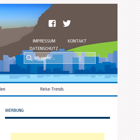
facebook
twitter
IMPRESSUM
KONTAKT
DATENSCHUTZ
Suche
Suche
nach::
nach:
ien
Reise-Trends
WERBUNG