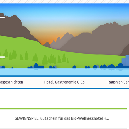
R
Zum
segeschichten
Hotel, Gastronomie & Co
Raushier-Ser
Inhalt
springen
GEWINNSPIEL: Gutschein für das Bio-Wellnesshotel Holzleiten
→