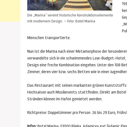
193
ben
Die „Marina“ vereint historische Konstruktionselemente
Ge
mit modernem Design. – Foto: Botel Marina
„Ma
Pu
Menschen transportierte.
Nun ist die Marina nach einer Metamorphose der besondere
verwandelte sich in ein schwimmendes Low-Budget-Hotel, 
Design eine freche Kombination eingehen. Unter den 108 Bet
Zimmer, deren vier bzw. sechs Betten wie in einer Jugendhe
Das Restaurant mit seinen markanten grünen Kunststoffstühl
Hochsaison auch Musikevents stattfinden. Direkt am Botel 
Stränden können im Hafen gemietet werden.
Richtpreise: Doppelzimmer pro Person 26 bis 29 Euro, Frühst
Infos:
Botel Marina, 51000 Rijeka, Adamicev gat (Adamic Pier)