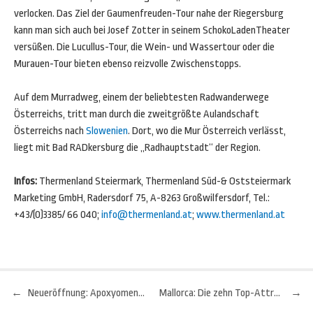
verlocken. Das Ziel der Gaumenfreuden-Tour nahe der Riegersburg
kann man sich auch bei Josef Zotter in seinem SchokoLadenTheater
versüßen. Die Lucullus-Tour, die Wein- und Wassertour oder die
Murauen-Tour bieten ebenso reizvolle Zwischenstopps.
Auf dem Murradweg, einem der beliebtesten Radwanderwege
Österreichs, tritt man durch die zweitgrößte Aulandschaft
Österreichs nach
Slowenien
. Dort, wo die Mur Österreich verlässt,
liegt mit Bad RADkersburg die „Radhauptstadt“ der Region.
Infos:
Thermenland Steiermark, Thermenland Süd-& Oststeiermark
Marketing GmbH, Radersdorf 75, A-8263 Großwilfersdorf, Tel.:
+43/(0)3385/ 66 040;
info@thermenland.at
;
www.thermenland.at
←
Neueröffnung: Apoxyomenos-Museum in Mali Lošinj in der kroatischen Region Kvarner
Mallorca: Die zehn Top-Attraktionen Mallorcas
→
Beitragsnavigation