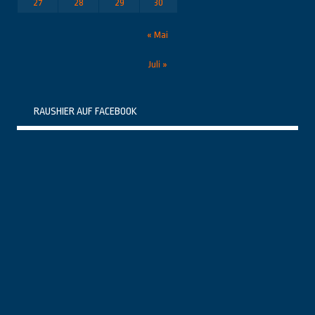
27
28
29
30
« Mai
Juli »
RAUSHIER AUF FACEBOOK