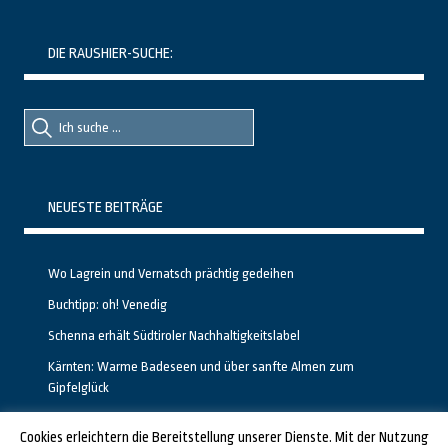
DIE RAUSHIER-SUCHE:
Suche
Suche
nach::
nach:
NEUESTE BEITRÄGE
Wo Lagrein und Vernatsch prächtig gedeihen
Buchtipp: oh! Venedig
Schenna erhält Südtiroler Nachhaltigkeitslabel
Kärnten: Warme Badeseen und über sanfte Almen zum
Gipfelglück
Calgary stellt neuen, kostenfreien Pass für Attraktionen vor
Cookies erleichtern die Bereitstellung unserer Dienste. Mit der Nutzung