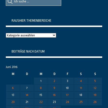
nach::
nach:
RAUSHIER THEMENBEREICHE
Raushier
Themenbereiche
BEITRÄGE NACH DATUM
Juni 2016
M
D
M
D
F
S
S
1
2
3
4
5
6
7
8
9
10
11
12
13
14
15
16
17
18
19
20
21
22
23
24
25
26