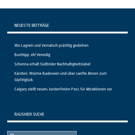
NEUESTE BEITRÄGE
Wo Lagrein und Vernatsch prächtig gedeihen
Buchtipp: oh! Venedig
Schenna erhält Südtiroler Nachhaltigkeitslabel
Kärnten: Warme Badeseen und über sanfte Almen zum
Gipfelglück
Calgary stellt neuen, kostenfreien Pass für Attraktionen vor
RAUSHIER SUCHE
Suche
Suche