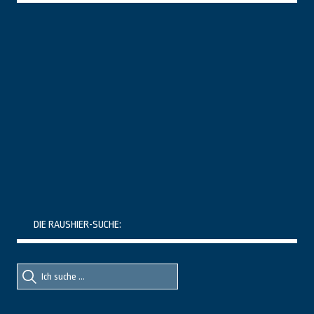
DIE RAUSHIER-SUCHE:
Suche
Suche
nach::
nach: