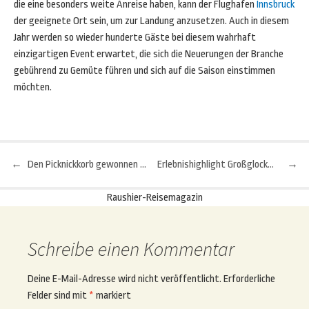
die eine besonders weite Anreise haben, kann der Flughafen
Innsbruck
der geeignete Ort sein, um zur Landung anzusetzen. Auch in diesem
Jahr werden so wieder hunderte Gäste bei diesem wahrhaft
einzigartigen Event erwartet, die sich die Neuerungen der Branche
gebührend zu Gemüte führen und sich auf die Saison einstimmen
möchten.
←
Den Picknickkorb gewonnen hat ...
Erlebnishighlight Großglockner: Trekkingtour am „sanften Riesen“
→
Beitragsnavigation
Raushier-Reisemagazin
Schreibe einen Kommentar
Deine E-Mail-Adresse wird nicht veröffentlicht.
Erforderliche
Felder sind mit
*
markiert