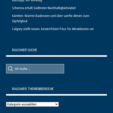
Buchtipp: oh! Venedig
Schenna erhält Südtiroler Nachhaltigkeitslabel
Kärnten: Warme Badeseen und über sanfte Almen zum
Gipfelglück
Calgary stellt neuen, kostenfreien Pass für Attraktionen vor
RAUSHIER SUCHE
Suche
Suche
nach::
nach:
RAUSHIER THEMENBEREICHE
Raushier
Themenbereiche