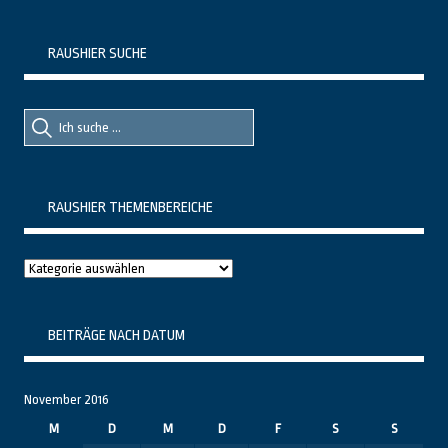
RAUSHIER SUCHE
Suche
Suche
nach::
nach:
RAUSHIER THEMENBEREICHE
Raushier
Themenbereiche
BEITRÄGE NACH DATUM
November 2016
M
D
M
D
F
S
S