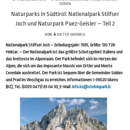
SERIEN
Naturparks in Südtirol: Nationalpark Stilfser
Joch und Naturpark Puez-Geisler – Teil 2
VON
DIETER WARNICK
Nationalpark Stilfser Joch
– Gründungsjahr: 1935, Größe: 130 728
Hektar. – Der Nationalpark ist das größte Schutzgebiet Italiens und
das breiteste im Alpenraum. Der Park befindet sich im Herzen der
Alpen, die sich um das imposante Massiv von Ortler und Monte
Cevedale ausbreitet. Der Park ist bequem über die Gemeinden Sulden
und Prad im Vinschgau zu erreichen.
Informationen:
I-39020 Glurns
(BZ), Tel.: (0039 0473) 83 04 30; E-Mail:
info.bz@stelviopark.it