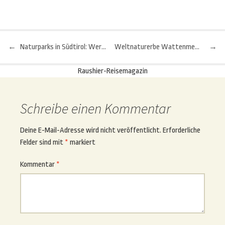
←
Naturparks in Südtirol: Wertvoller Landschaftsraum - Teil 1
Weltnaturerbe Wattenmeer: Ein allgemeiner Überblick - 1. Teil
→
Beitragsnavigation
Raushier-Reisemagazin
Schreibe einen Kommentar
Deine E-Mail-Adresse wird nicht veröffentlicht.
Erforderliche
Felder sind mit
*
markiert
Kommentar
*