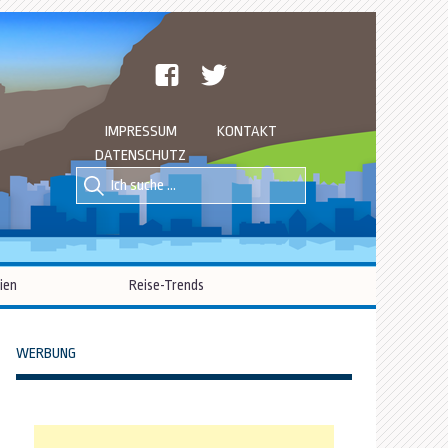
facebook
twitter
IMPRESSUM
KONTAKT
DATENSCHUTZ
Suche
Suche
nach::
nach:
ien
Reise-Trends
WERBUNG