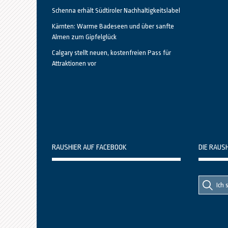
Schenna erhält Südtiroler Nachhaltigkeitslabel
Kärnten: Warme Badeseen und über sanfte
Almen zum Gipfelglück
Calgary stellt neuen, kostenfreien Pass für
Attraktionen vor
RAUSHIER AUF FACEBOOK
DIE RAUS
Suche
Suche
nach::
nach: