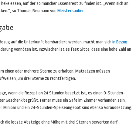
heke essen, auf der so mancher Essensrest zu finden ist. „Wenn sich an
hecken.“, so Thomas Neumann von
Meistersauber
.
rgabe
Bezug auf die Unterkunft bombardiert werden, macht man sich
in Bezug
derung vonnöten ist. Inzwischen ist es fast Sitte, dass eine hohe Zahl an
, um einen oder mehrere Sterne zu erhalten. Matratzen müssen
ufweisen, um drei Sterne zu rechtfertigen.
age, wenn die Rezeption 24 Stunden besetzt ist, es einen 9-Stunden-
 per Geschenk begrüßt. Ferner muss ein Safe im Zimmer vorhanden sein,
l, Minibar und ein 24-Stunden-Speiseangebot sind ebenso Voraussetzung.
uch die letzte Absteige ohne Mühe mit drei Sternen bewerten darf.