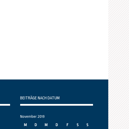
BEITRÄGE NACH DATUM
November 2019
M
D
M
D
F
S
S