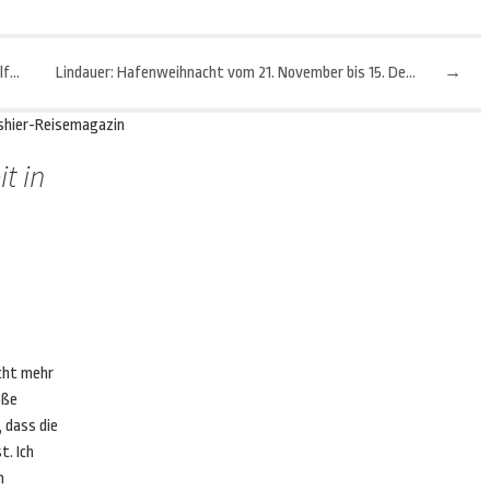
Sporttourismus: Europas beste Reiseziele für Fußballfans
Lindauer: Hafenweihnacht vom 21. November bis 15. Dezember
→
shier-Reisemagazin
t in
icht mehr
oße
, dass die
t. Ich
n