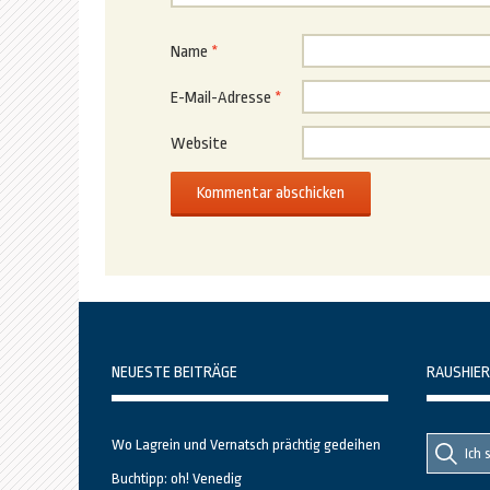
Name
*
E-Mail-Adresse
*
Website
NEUESTE BEITRÄGE
RAUSHIER
Suche
Suche
Wo Lagrein und Vernatsch prächtig gedeihen
nach::
nach:
Buchtipp: oh! Venedig