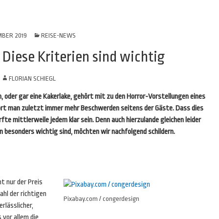
MBER 2019
REISE-NEWS
 Diese Kriterien sind wichtig
N
FLORIAN SCHIEGL
 oder gar eine Kakerlake, gehört mit zu den Horror-Vorstellungen eines
hört man zuletzt immer mehr Beschwerden seitens der Gäste. Dass dies
rfte mittlerweile jedem klar sein. Denn auch hierzulande gleichen leider
 besonders wichtig sind, möchten wir nachfolgend schildern.
t nur der Preis
hl der richtigen
Pixabay.com / congerdesign
rlässlicher,
 vor allem die