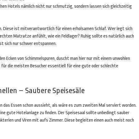
hen Hotels nämlich nicht nur schmutzig, sondern lassen sich gleichzeitig
. Diese ist mitverantwortlich für einen erholsamen Schlaf. Wer legt sich
lechten Matratze anfühlt, wie ein Feldlager? Ruhig sollte es natürlich auch
sst sich nur schwer entspannen.
en Ecken von Schimmelspuren, duscht man hier nur mit einem unwohlen
nd für die meisten Besucher essentiell für eine gute oder schlechte
ellen – Saubere Speisesäle
n das Essen schon aussieht, als wäre es zum zweiten Mal serviert worden.
ine gute Hotelanlage zu finden. Der Speisesaal sollte unbedingt sauber
kterien und Viren mit aufs Zimmer. Diese begleiten einen auch meist noch