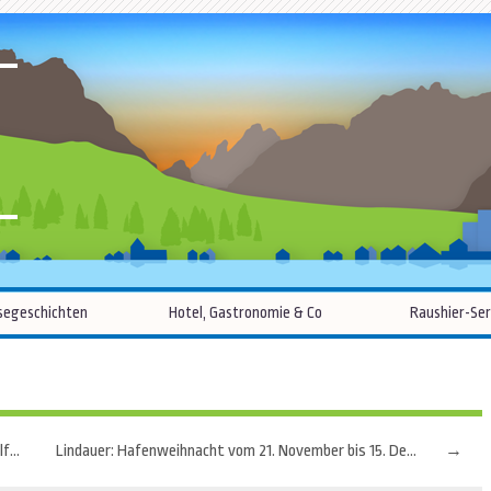
R
Zum
segeschichten
Hotel, Gastronomie & Co
Raushier-Ser
Inhalt
springen
Sporttourismus: Europas beste Reiseziele für Fußballfans
Lindauer: Hafenweihnacht vom 21. November bis 15. Dezember
→