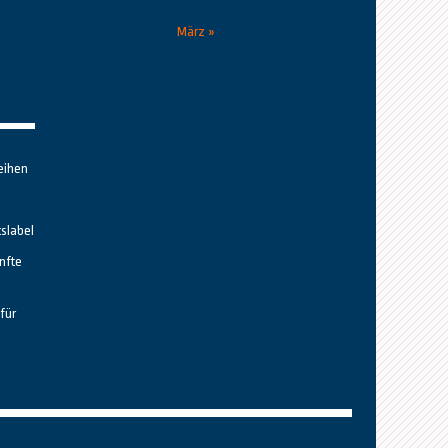
März »
eihen
tslabel
nfte
für