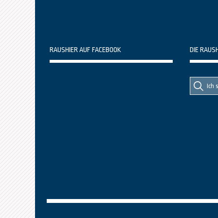
RAUSHIER AUF FACEBOOK
DIE RAUS
Suche
Suche
nach::
nach: