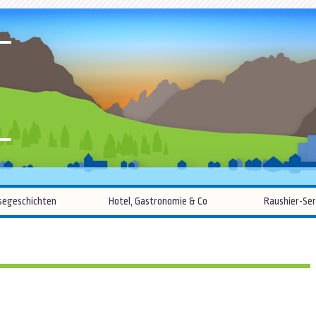
R
Zum
segeschichten
Hotel, Gastronomie & Co
Raushier-Ser
Inhalt
springen