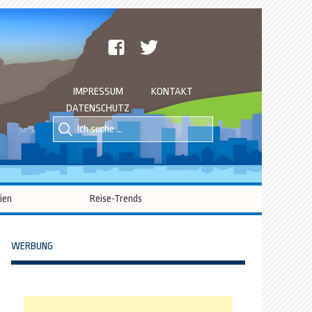
facebook
twitter
IMPRESSUM
KONTAKT
DATENSCHUTZ
Suche
Suche
nach::
nach:
ien
Reise-Trends
WERBUNG