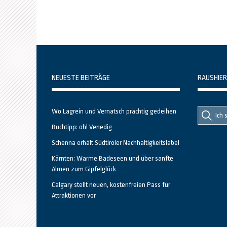
NEUESTE BEITRÄGE
RAUSHIER
Suche
Suche
Wo Lagrein und Vernatsch prächtig gedeihen
nach::
nach:
Buchtipp: oh! Venedig
Schenna erhält Südtiroler Nachhaltigkeitslabel
Kärnten: Warme Badeseen und über sanfte
Almen zum Gipfelglück
Calgary stellt neuen, kostenfreien Pass für
Attraktionen vor