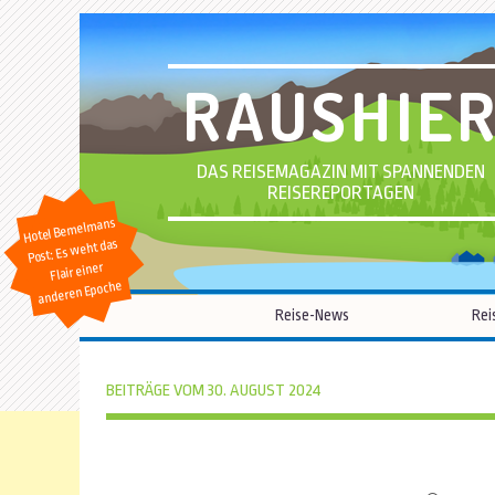
RAUSHIE
DAS REISEMAGAZIN MIT SPANNENDEN
REISEREPORTAGEN
Hotel Bemelmans
Post: Es weht das
Flair einer
anderen Epoche
Reise-News
Rei
BEITRÄGE VOM 30. AUGUST 2024