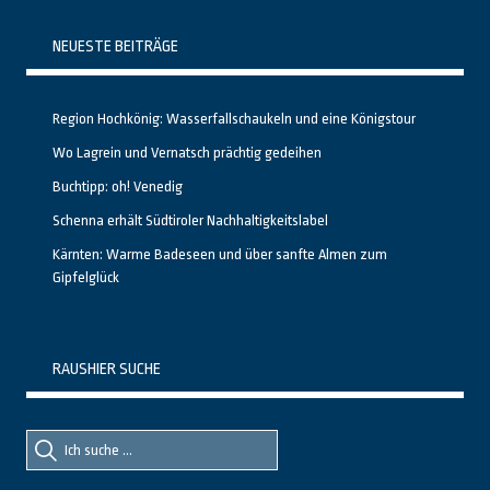
NEUESTE BEITRÄGE
Region Hochkönig: Wasserfallschaukeln und eine Königstour
Wo Lagrein und Vernatsch prächtig gedeihen
Buchtipp: oh! Venedig
Schenna erhält Südtiroler Nachhaltigkeitslabel
Kärnten: Warme Badeseen und über sanfte Almen zum
Gipfelglück
RAUSHIER SUCHE
Suche
Suche
nach::
nach: