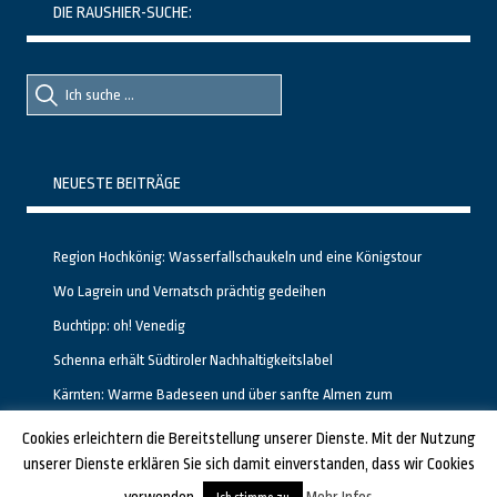
DIE RAUSHIER-SUCHE:
Suche
Suche
nach::
nach:
NEUESTE BEITRÄGE
Region Hochkönig: Wasserfallschaukeln und eine Königstour
Wo Lagrein und Vernatsch prächtig gedeihen
Buchtipp: oh! Venedig
Schenna erhält Südtiroler Nachhaltigkeitslabel
Kärnten: Warme Badeseen und über sanfte Almen zum
Gipfelglück
Cookies erleichtern die Bereitstellung unserer Dienste. Mit der Nutzung
unserer Dienste erklären Sie sich damit einverstanden, dass wir Cookies
GESTALTET UND PROGRAMMIERT VON ALBERTO & FRANZ BEI
LUCID.BERLIN