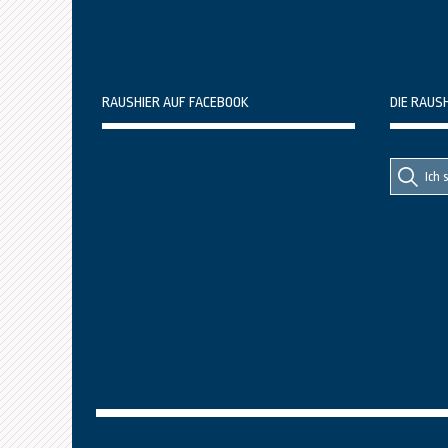
RAUSHIER AUF FACEBOOK
DIE RAUS
Suche
Suche
nach::
nach: