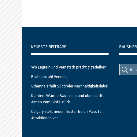
NEUESTE BEITRÄGE
RAUSHIER
Suche
Suche
Wo Lagrein und Vernatsch prächtig gedeihen
nach::
nach:
Buchtipp: oh! Venedig
Schenna erhält Südtiroler Nachhaltigkeitslabel
Kärnten: Warme Badeseen und über sanfte
Almen zum Gipfelglück
Calgary stellt neuen, kostenfreien Pass für
Attraktionen vor