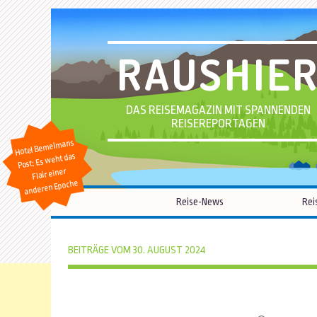
RAUSHIE
DAS REISEMAGAZIN MIT SPANNENDEN
REISEREPORTAGEN
Hotel Bemelmans
Post: Es weht das
Flair einer
anderen Epoche
Reise-News
Rei
BEITRÄGE VOM 30. AUGUST 2024