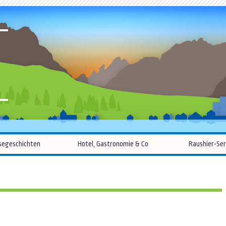
R
Zum
segeschichten
Hotel, Gastronomie & Co
Raushier-Ser
Inhalt
springen