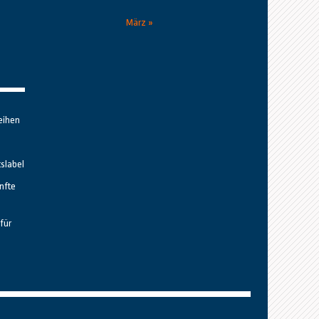
März »
eihen
tslabel
nfte
für