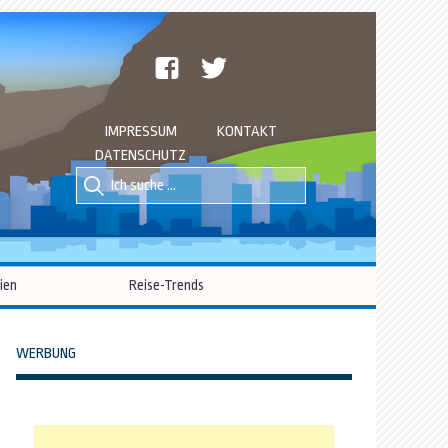
facebook
twitter
IMPRESSUM
KONTAKT
DATENSCHUTZ
Suche
Suche
nach::
nach:
ien
Reise-Trends
WERBUNG