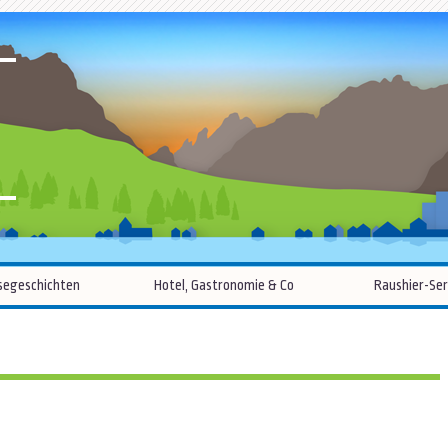
R
Zum
segeschichten
Hotel, Gastronomie & Co
Raushier-Ser
Inhalt
springen