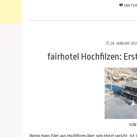
HINTER
28. JANUAR 20
fairhotel Hochfilzen: Ers
VO
Wenn Hans Eder aus Hochfilzen über sein Hotel spricht, ist