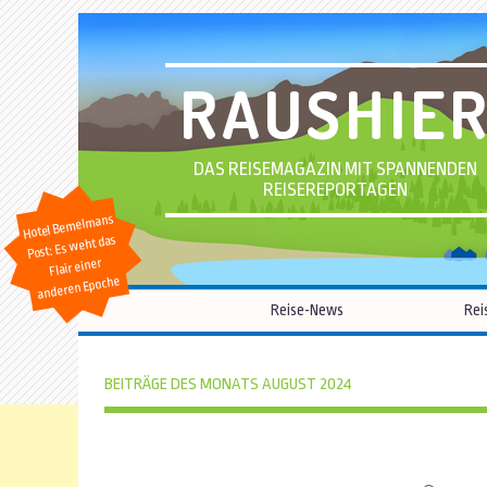
RAUSHIE
DAS REISEMAGAZIN MIT SPANNENDEN
REISEREPORTAGEN
Hotel Bemelmans
Post: Es weht das
Flair einer
anderen Epoche
Reise-News
Rei
BEITRÄGE DES MONATS AUGUST 2024