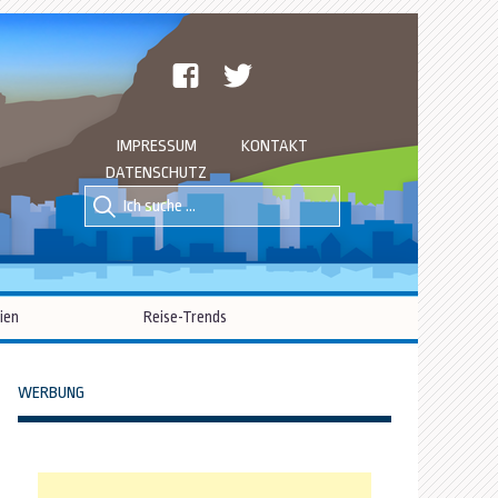
facebook
twitter
IMPRESSUM
KONTAKT
DATENSCHUTZ
Suche
Suche
nach::
nach:
ien
Reise-Trends
WERBUNG