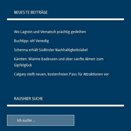
NEUESTE BEITRÄGE
Wo Lagrein und Vernatsch prächtig gedeihen
Buchtipp: oh! Venedig
Schenna erhält Südtiroler Nachhaltigkeitslabel
Kärnten: Warme Badeseen und über sanfte Almen zum
Gipfelglück
Calgary stellt neuen, kostenfreien Pass für Attraktionen vor
RAUSHIER SUCHE
Suche
Suche
nach::
nach: