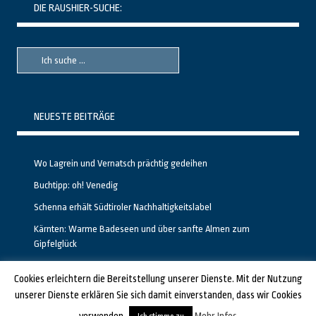
DIE RAUSHIER-SUCHE:
Suche
Suche
nach::
nach:
NEUESTE BEITRÄGE
Wo Lagrein und Vernatsch prächtig gedeihen
Buchtipp: oh! Venedig
Schenna erhält Südtiroler Nachhaltigkeitslabel
Kärnten: Warme Badeseen und über sanfte Almen zum
Gipfelglück
Calgary stellt neuen, kostenfreien Pass für Attraktionen vor
Cookies erleichtern die Bereitstellung unserer Dienste. Mit der Nutzung
unserer Dienste erklären Sie sich damit einverstanden, dass wir Cookies
GESTALTET UND PROGRAMMIERT VON ALBERTO & FRANZ BEI
LUCID.BERLIN