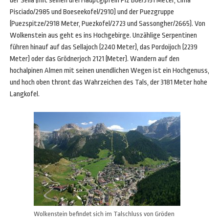
der Sella (mit seinen drei Hauptgipfeln Piz Boe/3151 Meter, Cima
Pisciado/2985 und Boeseekofel/2910) und der Puezgruppe
(Puezspitze/2918 Meter, Puezkofel/2723 und Sassongher/2665). Von
Wolkenstein aus geht es ins Hochgebirge. Unzählige Serpentinen
führen hinauf auf das Sellajoch (2240 Meter), das Pordoijoch (2239
Meter) oder das Grödnerjoch 2121 (Meter). Wandern auf den
hochalpinen Almen mit seinen unendlichen Wegen ist ein Hochgenuss,
und hoch oben thront das Wahrzeichen des Tals, der 3181 Meter hohe
Langkofel.
Wolkenstein befindet sich im Talschluss von Gröden