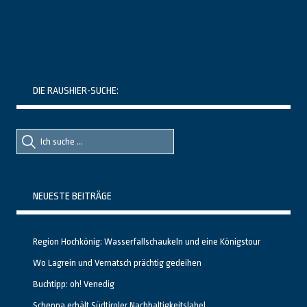
DIE RAUSHIER-SUCHE:
Suche
Suche
nach::
nach:
NEUESTE BEITRÄGE
Region Hochkönig: Wasserfallschaukeln und eine Königstour
Wo Lagrein und Vernatsch prächtig gedeihen
Buchtipp: oh! Venedig
Schenna erhält Südtiroler Nachhaltigkeitslabel