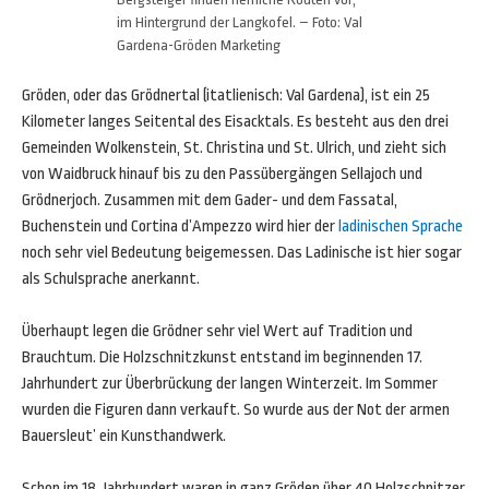
im Hintergrund der Langkofel. – Foto: Val
Gardena-Gröden Marketing
Gröden, oder das Grödnertal (itatlienisch: Val Gardena), ist ein 25
Kilometer langes Seitental des Eisacktals. Es besteht aus den drei
Gemeinden Wolkenstein, St. Christina und St. Ulrich, und zieht sich
von Waidbruck hinauf bis zu den Passübergängen Sellajoch und
Grödnerjoch. Zusammen mit dem Gader- und dem Fassatal,
Buchenstein und Cortina d’Ampezzo wird hier der
ladinischen Sprache
noch sehr viel Bedeutung beigemessen. Das Ladinische ist hier sogar
als Schulsprache anerkannt.
Überhaupt legen die Grödner sehr viel Wert auf Tradition und
Brauchtum. Die Holzschnitzkunst entstand im beginnenden 17.
Jahrhundert zur Überbrückung der langen Winterzeit. Im Sommer
wurden die Figuren dann verkauft. So wurde aus der Not der armen
Bauersleut’ ein Kunsthandwerk.
Schon im 18. Jahrhundert waren in ganz Gröden über 40 Holzschnitzer