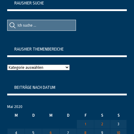
RAUSHIER SUCHE
Suche
Suche
nach::
nach:
RAUSHIER THEMENBEREICHE
Raushier
Themenbereiche
BEITRÄGE NACH DATUM
Mai 2020
M
D
M
D
F
S
S
1
2
3
4
5
6
7
8
9
10