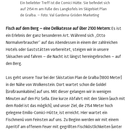
Ein beliebter Treff ist die Comici Hütte. Sie befindet sich
auf 2154 m am Fuße des Langkofels im Skigebiet Plan
de Gralba. – Foto: Val Gardena-Gröden Marketing
Fisch auf dem Berg – eine Delikatesse auf über 2100 Metern:
Es ist
ein Erlebnis der ganz besonderen Art. Während sich „Otto
Normalverbraucher“ auf das Abendessen in einem der zahlreichen
Hotels oder Gaststätten vorbereitet, steigen wir in unsere
Skisachen und fahren – die Nacht ist längst hereingebrochen – auf
den Berg.
Los geht unsere Tour bei der Skistation Plan de Gralba (1800 Meter)
in der Nähe von Wolkenstein. Dort wartet schon die Goldel
(Großraumkabine) auf uns. Mit dieser gelangen wir in wenigen
Minuten auf den Piz Sella. Eine kurze Abfahrt mit den Skiern (auch mit
dem Rodel ist das möglich), und unser Ziel, die 2154 Meter hoch
gelegene Emilio-Comici-Hütte, ist erreicht. Hier wartet ein
Fischmenü vom Feinsten auf uns. Zu Beginn werden wir mit einem
Aperitif am offenem Feuer mit gegrillten Fischköstlichkeiten (unter