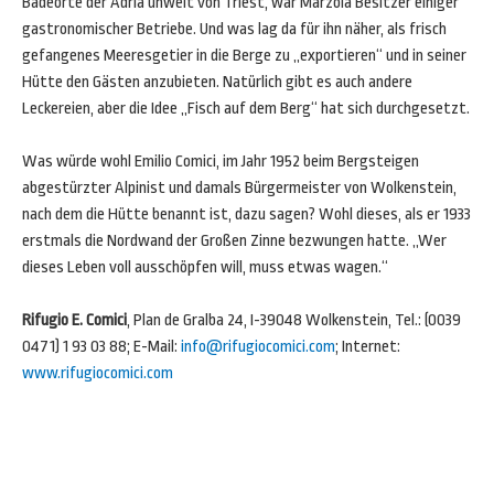
Badeorte der Adria unweit von Triest, war Marzola Besitzer einiger
gastronomischer Betriebe. Und was lag da für ihn näher, als frisch
gefangenes Meeresgetier in die Berge zu „exportieren“ und in seiner
Hütte den Gästen anzubieten. Natürlich gibt es auch andere
Leckereien, aber die Idee „Fisch auf dem Berg“ hat sich durchgesetzt.
Was würde wohl Emilio Comici, im Jahr 1952 beim Bergsteigen
abgestürzter Alpinist und damals Bürgermeister von Wolkenstein,
nach dem die Hütte benannt ist, dazu sagen? Wohl dieses, als er 1933
erstmals die Nordwand der Großen Zinne bezwungen hatte. „Wer
dieses Leben voll ausschöpfen will, muss etwas wagen.“
Rifugio E. Comici
, Plan de Gralba 24, I-39048 Wolkenstein, Tel.: (0039
0471) 1 93 03 88; E-Mail:
info@rifugiocomici.com
; Internet:
www.rifugiocomici.com