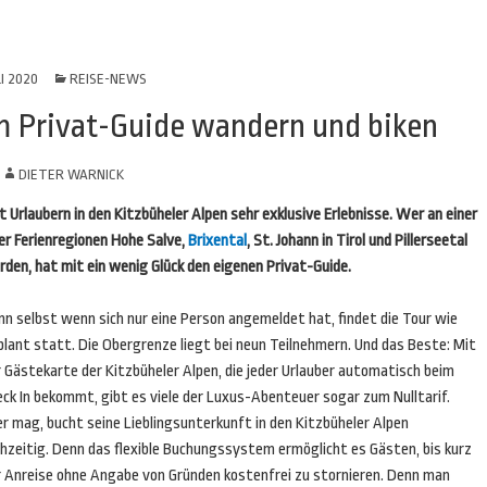
LI 2020
REISE-NEWS
m Privat-Guide wandern und biken
N
DIETER WARNICK
laubern in den Kitzbüheler Alpen sehr exklusive Erlebnisse. Wer an einer
er Ferienregionen Hohe Salve,
Brixental
, St. Johann in Tirol und Pillerseetal
n, hat mit ein wenig Glück den eigenen Privat-Guide.
nn selbst wenn sich nur eine Person angemeldet hat, findet die Tour wie
lant statt. Die Obergrenze liegt bei neun Teilnehmern. Und das Beste: Mit
 Gästekarte der Kitzbüheler Alpen, die jeder Urlauber automatisch beim
ck In bekommt, gibt es viele der Luxus-Abenteuer sogar zum Nulltarif.
r mag, bucht seine Lieblingsunterkunft in den Kitzbüheler Alpen
ühzeitig. Denn das flexible Buchungssystem ermöglicht es Gästen, bis kurz
r Anreise ohne Angabe von Gründen kostenfrei zu stornieren. Denn man