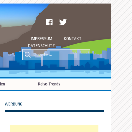
facebook
twitter
IMPRESSUM
KONTAKT
DATENSCHUTZ
Suche
Suche
nach::
nach:
ien
Reise-Trends
WERBUNG