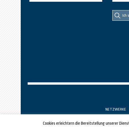
Suche
Suche
nach::
nach:
NETZWERKE
Cookies erleichtern die Bereitstellung unserer Dien