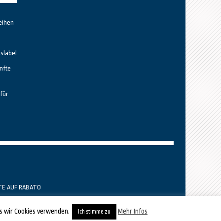
eihen
tslabel
nfte
für
TE AUF RABATO
ss wir Cookies verwenden.
Mehr Infos
Ich stimme zu