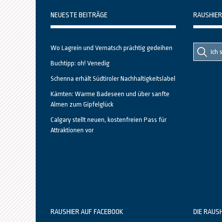
NEUESTE BEITRÄGE
RAUSHIER
Suche
Suche
Wo Lagrein und Vernatsch prächtig gedeihen
nach::
nach:
Buchtipp: oh! Venedig
Schenna erhält Südtiroler Nachhaltigkeitslabel
Kärnten: Warme Badeseen und über sanfte
Almen zum Gipfelglück
Calgary stellt neuen, kostenfreien Pass für
Attraktionen vor
RAUSHIER AUF FACEBOOK
DIE RAUS