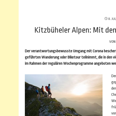
8. JU
Kitzbüheler Alpen: Mit de
VO
Der verantwortungsbewusste Umgang mit Corona beschert Ur
geführten Wanderung oder Biketour teilnimmt, die in den vi
im Rahmen der regulären Wochenprogramme angeboten werde
De
gep
der
Che
We
fr
vo