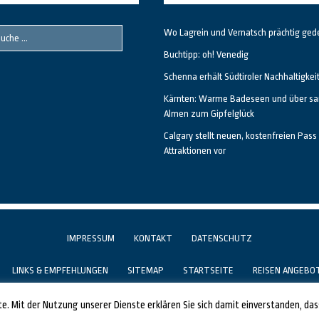
Wo Lagrein und Vernatsch prächtig ged
Buchtipp: oh! Venedig
Schenna erhält Südtiroler Nachhaltigkei
Kärnten: Warme Badeseen und über sa
Almen zum Gipfelglück
Calgary stellt neuen, kostenfreien Pass 
Attraktionen vor
IMPRESSUM
KONTAKT
DATENSCHUTZ
LINKS & EMPFEHLUNGEN
SITEMAP
STARTSEITE
REISEN ANGEBO
GESTALTET UND PROGRAMMIERT VON ALBERTO & FRANZ BEI
LUCID.BERLIN
ste. Mit der Nutzung unserer Dienste erklären Sie sich damit einverstanden, da