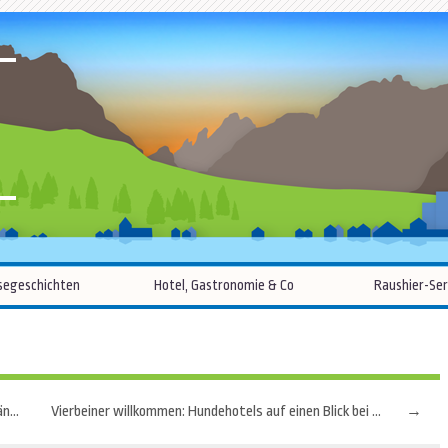
R
Zum
segeschichten
Hotel, Gastronomie & Co
Raushier-Ser
Inhalt
springen
Wege zum Wein: Fünf Ideen für den Kurzurlaub im Fränkischen Weinland
Vierbeiner willkommen: Hundehotels auf einen Blick bei hotel-ami.com
→