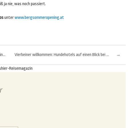
ß ja nie, was noch passiert.
os
unter
www.bergsommeropening.at
Wege zum Wein: Fünf Ideen für den Kurzurlaub im Fränkischen Weinland
Vierbeiner willkommen: Hundehotels auf einen Blick bei hotel-ami.com
→
shier-Reisemagazin
r