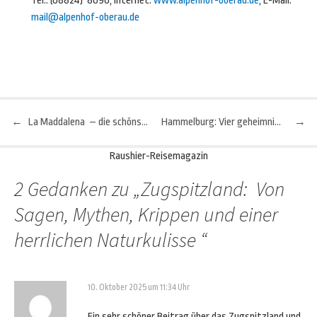
Tel.: (08824) 8090; Internet:
www.alpenhof-oberau.de
; E-Mail:
mail@alpenhof-oberau.de
←
La Maddalena – die schönste Badewanne des Mittelmeers
Hammelburg: Vier geheimnisvolle Figuren "residieren" unweit des "Terroir f"
→
Beitragsnavigation
Raushier-Reisemagazin
2 Gedanken zu „
Zugspitzland: Von
Sagen, Mythen, Krippen und einer
herrlichen Naturkulisse
“
10. Oktober 2025 um 11:34 Uhr
Ein sehr schöner Beitrag über das Zugspitzland und