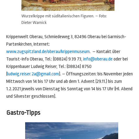
Wurzelkrippe mit süditalienischen Figuren. – Foto:
Dieter Warnick
Krippenwelt Oberau, Schmiedeweg 3, 82496 Oberau bei Garmisch-
Partenkirchen, Internet:
www.zugspitzland.de/oberau/krippenmuseum
. – Kontakt über
Tourist-Info Oberau, Tel.: (08824) 9 39 73,
info@oberau.de
oder bei
Krippenbauer Ludwig Reiser, Tel.: (08824) 8750
(
ludwig.reiser.2a@gmail.com
). – Öffnungszeiten: bis November jeden
Mittwoch von 14 bis 17 Uhr und ab dem 1. Advent (29.11.) bis zum
1.2.2021 jeweils von Dienstag bis Sonntag von 14 bis 17 Uhr (Hl. Abend
und Silvester geschlossen).
Gastro-Tipps