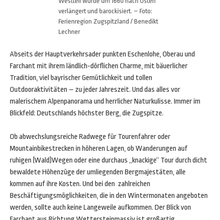
Westteil wurde um 1660 nach Osten
verlängert und barockisiert. – Foto:
Ferienregion Zugspitzland / Benedikt
Lechner
Abseits der Hauptverkehrsader punkten Eschenlohe, Oberau und
Farchant mit ihrem ländlich-dörflichen Charme, mit bäuerlicher
Tradition, viel bayrischer Gemütlichkeit und tollen
Outdooraktivitäten – zu jeder Jahreszeit. Und das alles vor
malerischem Alpenpanorama und herrlicher Naturkulisse. Immer im
Blickfeld: Deutschlands höchster Berg, die Zugspitze.
Ob abwechslungsreiche Radwege für Tourenfahrer oder
Mountainbikestrecken in höheren Lagen, ob Wanderungen auf
ruhigen (Wald)Wegen oder eine durchaus „knackige“ Tour durch dicht
bewaldete Höhenzüge der umliegenden Bergmajestäten, alle
kommen auf ihre Kosten. Und bei den zahlreichen
Beschäftigungsmöglichkeiten, die in den Wintermonaten angeboten
werden, sollte auch keine Langeweile aufkommen. Der Blick von
Farchant aus Richtung Wettersteinmassiv ist großartig,