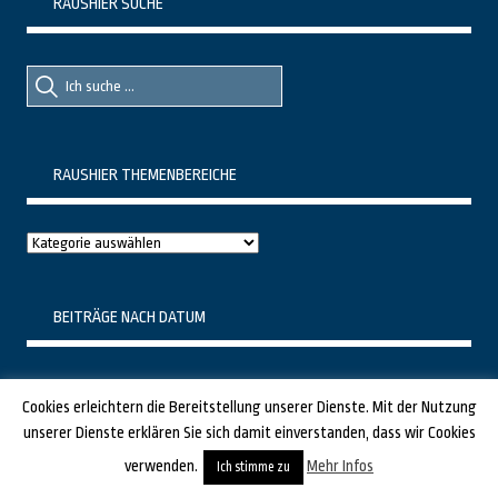
RAUSHIER SUCHE
Suche
Suche
nach::
nach:
RAUSHIER THEMENBEREICHE
Raushier
Themenbereiche
BEITRÄGE NACH DATUM
September 2020
Cookies erleichtern die Bereitstellung unserer Dienste. Mit der Nutzung
M
D
M
D
F
S
S
unserer Dienste erklären Sie sich damit einverstanden, dass wir Cookies
1
2
3
4
5
6
verwenden.
Mehr Infos
Ich stimme zu
7
8
9
10
11
12
13