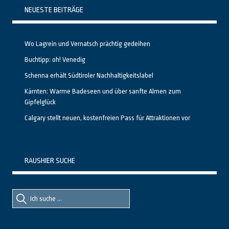
NEUESTE BEITRÄGE
Wo Lagrein und Vernatsch prächtig gedeihen
Buchtipp: oh! Venedig
Schenna erhält Südtiroler Nachhaltigkeitslabel
Kärnten: Warme Badeseen und über sanfte Almen zum
Gipfelglück
Calgary stellt neuen, kostenfreien Pass für Attraktionen vor
RAUSHIER SUCHE
Suche
Suche
nach::
nach: