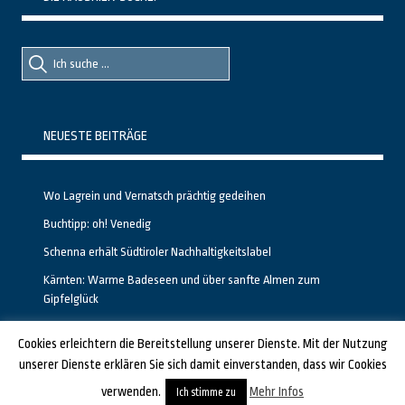
Suche
Suche
nach::
nach:
NEUESTE BEITRÄGE
Wo Lagrein und Vernatsch prächtig gedeihen
Buchtipp: oh! Venedig
Schenna erhält Südtiroler Nachhaltigkeitslabel
Kärnten: Warme Badeseen und über sanfte Almen zum
Gipfelglück
Calgary stellt neuen, kostenfreien Pass für Attraktionen vor
Cookies erleichtern die Bereitstellung unserer Dienste. Mit der Nutzung
unserer Dienste erklären Sie sich damit einverstanden, dass wir Cookies
GESTALTET UND PROGRAMMIERT VON ALBERTO & FRANZ BEI
LUCID.BERLIN
verwenden.
Mehr Infos
Ich stimme zu