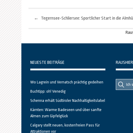
←
Beitragsnavigation
Rau
NEUESTE BEITRÄGE
RAUSHIER
Suche
Suche
Wo Lagrein und Vernatsch prächtig gedeihen
nach::
nach:
Buchtipp: oh! Venedig
Schenna erhält Südtiroler Nachhaltigkeitslabel
Kärnten: Warme Badeseen und über sanfte
Almen zum Gipfelglück
Calgary stellt neuen, kostenfreien Pass für
Attraktionen vor