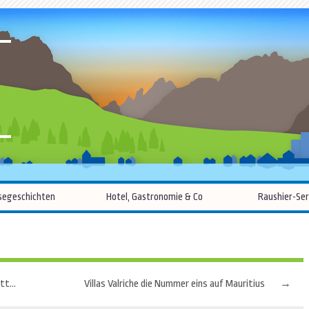
R
Zum
segeschichten
Hotel, Gastronomie & Co
Raushier-Ser
Inhalt
springen
Tegernsee-Schliersee: Sportlicher Start in die Almhütten-Saison
Villas Valriche die Nummer eins auf Mauritius
→