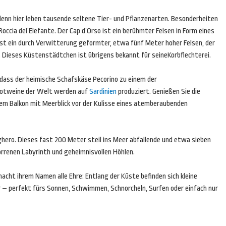
 denn hier leben tausende seltene Tier- und Pflanzenarten. Besonderheiten
Roccia del’Elefante. Der Cap d’Orso ist ein berühmter Felsen in Form eines
 ist ein durch Verwitterung geformter, etwa fünf Meter hoher Felsen, der
do. Dieses Küstenstädtchen ist übrigens bekannt für seineKorbflechterei.
 dass der heimische Schafskäse Pecorino zu einem der
Rotweine der Welt werden auf
Sardinien
produziert. Genießen Sie die
 dem Balkon mit Meerblick vor der Kulisse eines atemberaubenden
lghero. Dieses fast 200 Meter steil ins Meer abfallende und etwa sieben
orrenen Labyrinth und geheimnisvollen Höhlen.
acht ihrem Namen alle Ehre: Entlang der Küste befinden sich kleine
 – perfekt fürs Sonnen, Schwimmen, Schnorcheln, Surfen oder einfach nur