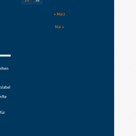
29
30
« März
Mai »
eihen
tslabel
nfte
für