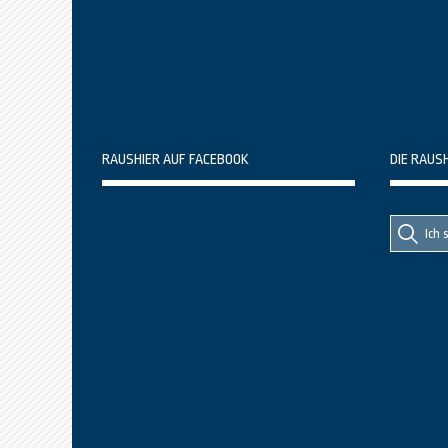
RAUSHIER AUF FACEBOOK
DIE RAUS
Suche
Suche
nach::
nach: