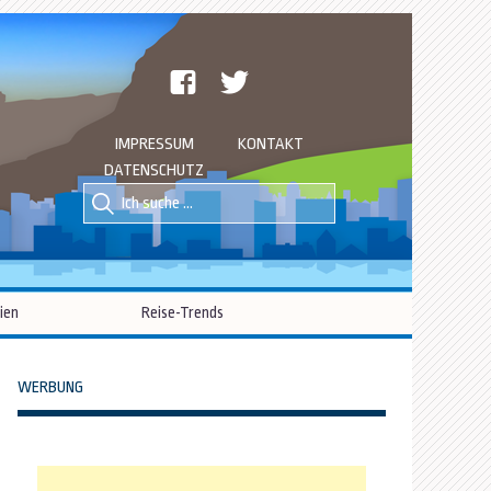
facebook
twitter
IMPRESSUM
KONTAKT
DATENSCHUTZ
Suche
Suche
nach::
nach:
ien
Reise-Trends
WERBUNG