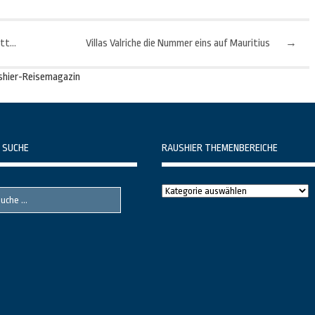
Tegernsee-Schliersee: Sportlicher Start in die Almhütten-Saison
Villas Valriche die Nummer eins auf Mauritius
→
shier-Reisemagazin
 SUCHE
RAUSHIER THEMENBEREICHE
Raushier
Themenbereiche