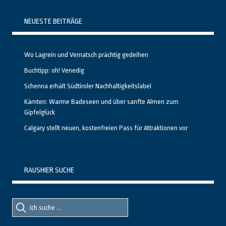
NEUESTE BEITRÄGE
Wo Lagrein und Vernatsch prächtig gedeihen
Buchtipp: oh! Venedig
Schenna erhält Südtiroler Nachhaltigkeitslabel
Kärnten: Warme Badeseen und über sanfte Almen zum
Gipfelglück
Calgary stellt neuen, kostenfreien Pass für Attraktionen vor
RAUSHIER SUCHE
Suche
Suche
nach::
nach: