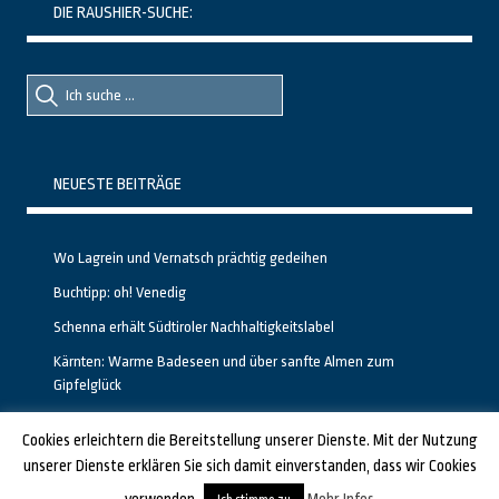
DIE RAUSHIER-SUCHE:
Suche
Suche
nach::
nach:
NEUESTE BEITRÄGE
Wo Lagrein und Vernatsch prächtig gedeihen
Buchtipp: oh! Venedig
Schenna erhält Südtiroler Nachhaltigkeitslabel
Kärnten: Warme Badeseen und über sanfte Almen zum
Gipfelglück
Calgary stellt neuen, kostenfreien Pass für Attraktionen vor
Cookies erleichtern die Bereitstellung unserer Dienste. Mit der Nutzung
unserer Dienste erklären Sie sich damit einverstanden, dass wir Cookies
GESTALTET UND PROGRAMMIERT VON ALBERTO & FRANZ BEI
LUCID.BERLIN