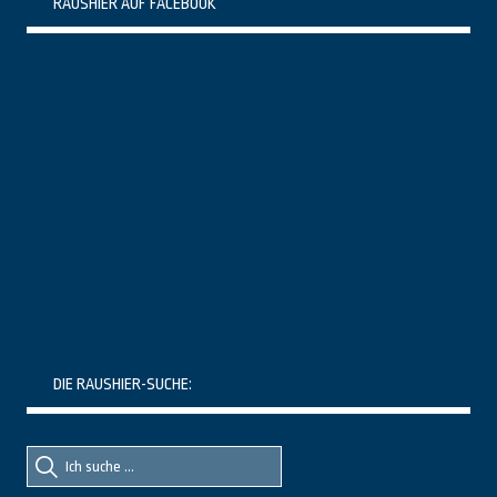
RAUSHIER AUF FACEBOOK
DIE RAUSHIER-SUCHE:
Suche
Suche
nach::
nach: