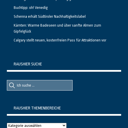
Buchtipp: oh! Venedig
Schenna erhält Südtiroler Nachhaltigkeitslabel
Kärnten: Warme Badeseen und über sanfte Almen zum
Gipfelglück
Calgary stellt neuen, kostenfreien Pass für Attraktionen vor
RAUSHIER SUCHE
Suche
Suche
nach::
nach:
RAUSHIER THEMENBEREICHE
Raushier