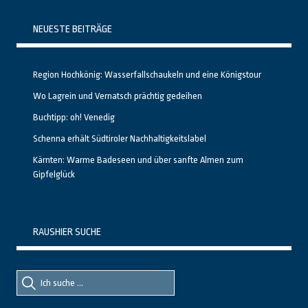
NEUESTE BEITRÄGE
Region Hochkönig: Wasserfallschaukeln und eine Königstour
Wo Lagrein und Vernatsch prächtig gedeihen
Buchtipp: oh! Venedig
Schenna erhält Südtiroler Nachhaltigkeitslabel
Kärnten: Warme Badeseen und über sanfte Almen zum
Gipfelglück
RAUSHIER SUCHE
Suche
Suche
nach::
nach: