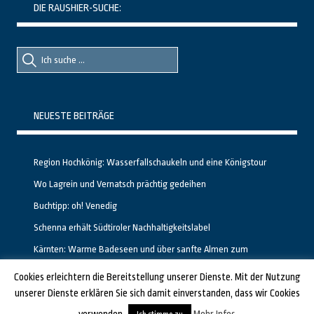
DIE RAUSHIER-SUCHE:
Suche
Suche
nach::
nach:
NEUESTE BEITRÄGE
Region Hochkönig: Wasserfallschaukeln und eine Königstour
Wo Lagrein und Vernatsch prächtig gedeihen
Buchtipp: oh! Venedig
Schenna erhält Südtiroler Nachhaltigkeitslabel
Kärnten: Warme Badeseen und über sanfte Almen zum
Gipfelglück
Cookies erleichtern die Bereitstellung unserer Dienste. Mit der Nutzung
unserer Dienste erklären Sie sich damit einverstanden, dass wir Cookies
GESTALTET UND PROGRAMMIERT VON ALBERTO & FRANZ BEI
LUCID.BERLIN