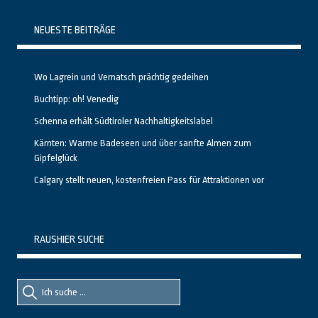
NEUESTE BEITRÄGE
Wo Lagrein und Vernatsch prächtig gedeihen
Buchtipp: oh! Venedig
Schenna erhält Südtiroler Nachhaltigkeitslabel
Kärnten: Warme Badeseen und über sanfte Almen zum
Gipfelglück
Calgary stellt neuen, kostenfreien Pass für Attraktionen vor
RAUSHIER SUCHE
Suche
Suche
nach::
nach: