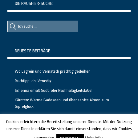
DIE RAUSHIER-SUCHE:
Suche
Suche
nach::
nach:
NEUESTE BEITRÄGE
Wo Lagrein und Vernatsch prächtig gedeihen
Buchtipp: oh! Venedig
Schenna erhält Südtiroler Nachhaltigkeitslabel
Kärnten: Warme Badeseen und über sanfte Almen zum
Gipfelglück
Calgary stellt neuen, kostenfreien Pass für Attraktionen vor
Cookies erleichtern die Bereitstellung unserer Dienste. Mit der Nutzung
unserer Dienste erklären Sie sich damit einverstanden, dass wir Cookies
GESTALTET UND PROGRAMMIERT VON ALBERTO & FRANZ BEI
LUCID.BERLIN