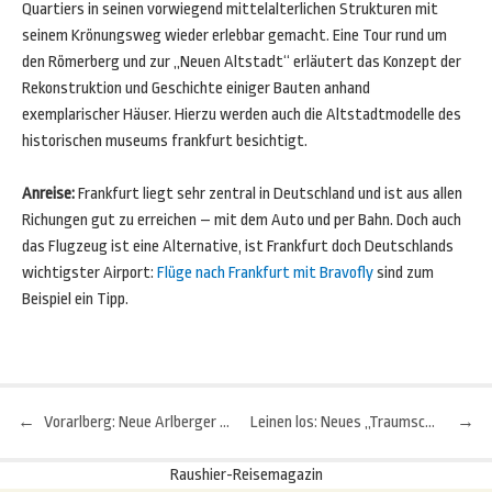
Quartiers in seinen vorwiegend mittelalterlichen Strukturen mit
seinem Krönungsweg wieder erlebbar gemacht. Eine Tour rund um
den Römerberg und zur „Neuen Altstadt“ erläutert das Konzept der
Rekonstruktion und Geschichte einiger Bauten anhand
exemplarischer Häuser. Hierzu werden auch die Altstadtmodelle des
historischen museums frankfurt besichtigt.
Anreise:
Frankfurt liegt sehr zentral in Deutschland und ist aus allen
Richungen gut zu erreichen – mit dem Auto und per Bahn. Doch auch
das Flugzeug ist eine Alternative, ist Frankfurt doch Deutschlands
wichtigster Airport:
Flüge nach Frankfurt mit Bravofly
sind zum
Beispiel ein Tipp.
←
Vorarlberg: Neue Arlberger Verbindungsbahn zwischen Zürs und Stuben/Rauz
Leinen los: Neues „Traumschiff“ für den Achensee
→
Beitragsnavigation
Raushier-Reisemagazin