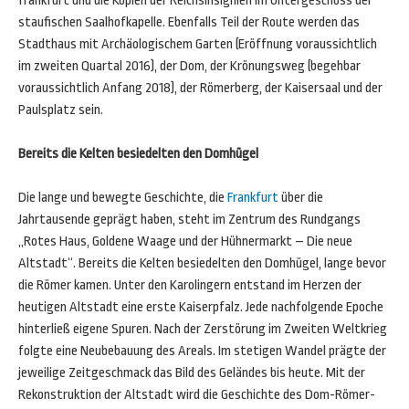
frankfurt und die Kopien der Reichsinsignien im Untergeschoss der
staufischen Saalhofkapelle. Ebenfalls Teil der Route werden das
Stadthaus mit Archäologischem Garten (Eröffnung voraussichtlich
im zweiten Quartal 2016), der Dom, der Krönungsweg (begehbar
voraussichtlich Anfang 2018), der Römerberg, der Kaisersaal und der
Paulsplatz sein.
Bereits die Kelten besiedelten den Domhügel
Die lange und bewegte Geschichte, die
Frankfurt
über die
Jahrtausende geprägt haben, steht im Zentrum des Rundgangs
„Rotes Haus, Goldene Waage und der Hühnermarkt – Die neue
Altstadt“. Bereits die Kelten besiedelten den Domhügel, lange bevor
die Römer kamen. Unter den Karolingern entstand im Herzen der
heutigen Altstadt eine erste Kaiserpfalz. Jede nachfolgende Epoche
hinterließ eigene Spuren. Nach der Zerstörung im Zweiten Weltkrieg
folgte eine Neubebauung des Areals. Im stetigen Wandel prägte der
jeweilige Zeitgeschmack das Bild des Geländes bis heute. Mit der
Rekonstruktion der Altstadt wird die Geschichte des Dom-Römer-