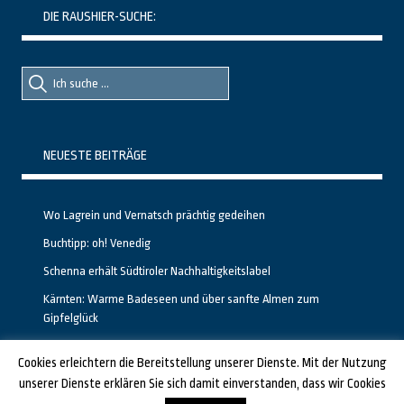
DIE RAUSHIER-SUCHE:
Suche
Suche
nach::
nach:
NEUESTE BEITRÄGE
Wo Lagrein und Vernatsch prächtig gedeihen
Buchtipp: oh! Venedig
Schenna erhält Südtiroler Nachhaltigkeitslabel
Kärnten: Warme Badeseen und über sanfte Almen zum
Gipfelglück
Calgary stellt neuen, kostenfreien Pass für Attraktionen vor
Cookies erleichtern die Bereitstellung unserer Dienste. Mit der Nutzung
unserer Dienste erklären Sie sich damit einverstanden, dass wir Cookies
GESTALTET UND PROGRAMMIERT VON ALBERTO & FRANZ BEI
LUCID.BERLIN