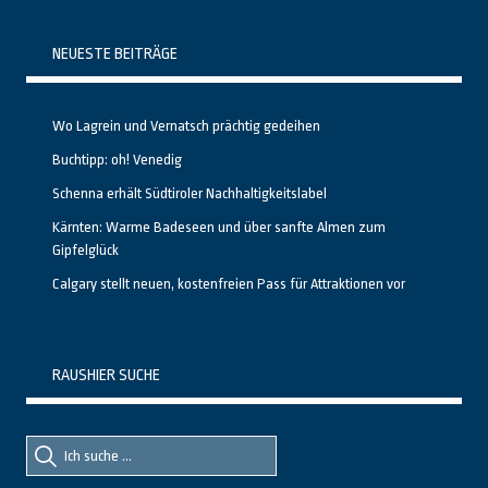
NEUESTE BEITRÄGE
Wo Lagrein und Vernatsch prächtig gedeihen
Buchtipp: oh! Venedig
Schenna erhält Südtiroler Nachhaltigkeitslabel
Kärnten: Warme Badeseen und über sanfte Almen zum
Gipfelglück
Calgary stellt neuen, kostenfreien Pass für Attraktionen vor
RAUSHIER SUCHE
Suche
Suche
nach::
nach: