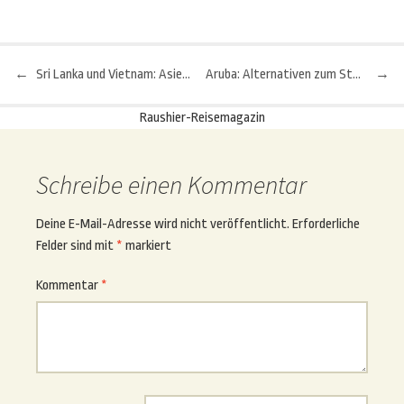
←
Sri Lanka und Vietnam: Asien-Pauschalreisen kombinieren
Aruba: Alternativen zum Strandurlaub
→
Beitragsnavigation
Raushier-Reisemagazin
Schreibe einen Kommentar
Deine E-Mail-Adresse wird nicht veröffentlicht.
Erforderliche
Felder sind mit
*
markiert
Kommentar
*