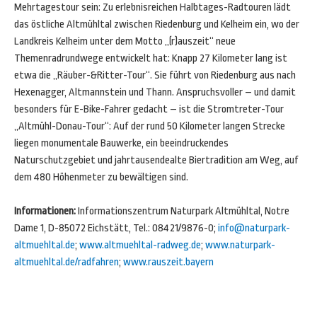
Mehrtagestour sein: Zu erlebnisreichen Halbtages-Radtouren lädt
das östliche Altmühltal zwischen Riedenburg und Kelheim ein, wo der
Landkreis Kelheim unter dem Motto „(r)auszeit“ neue
Themenradrundwege entwickelt hat: Knapp 27 Kilometer lang ist
etwa die „Räuber-&Ritter-Tour“. Sie führt von Riedenburg aus nach
Hexenagger, Altmannstein und Thann. Anspruchsvoller – und damit
besonders für E-Bike-Fahrer gedacht – ist die Stromtreter-Tour
„Altmühl-Donau-Tour“: Auf der rund 50 Kilometer langen Strecke
liegen monumentale Bauwerke, ein beeindruckendes
Naturschutzgebiet und jahrtausendealte Biertradition am Weg, auf
dem 480 Höhenmeter zu bewältigen sind.
Informationen:
Informationszentrum Naturpark Altmühltal, Notre
Dame 1, D-85072 Eichstätt, Tel.: 08421/9876-0;
info@naturpark-
altmuehltal.de
;
www.altmuehltal-radweg.de
;
www.naturpark-
altmuehltal.de/radfahren
;
www.rauszeit.bayern