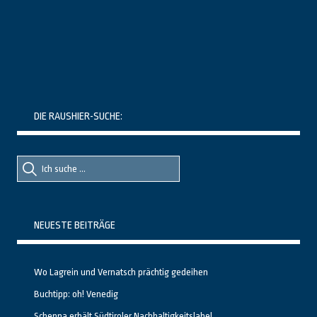
DIE RAUSHIER-SUCHE:
Suche
Suche
nach::
nach:
NEUESTE BEITRÄGE
Wo Lagrein und Vernatsch prächtig gedeihen
Buchtipp: oh! Venedig
Schenna erhält Südtiroler Nachhaltigkeitslabel