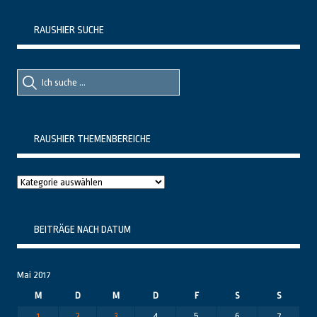
RAUSHIER SUCHE
Suche
Suche
nach::
nach:
RAUSHIER THEMENBEREICHE
Raushier
Themenbereiche
BEITRÄGE NACH DATUM
Mai 2017
M
D
M
D
F
S
S
1
2
3
4
5
6
7