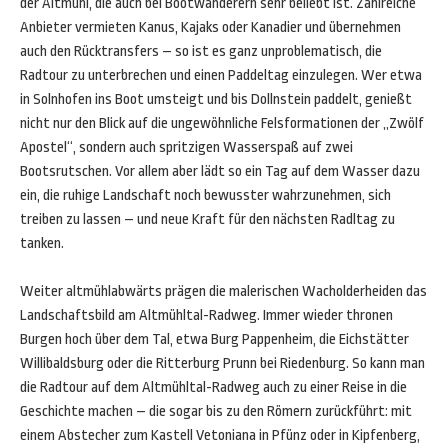
der Altmühl, die auch bei Bootwanderern sehr beliebt ist. Zahlreiche
Anbieter vermieten Kanus, Kajaks oder Kanadier und übernehmen
auch den Rücktransfers – so ist es ganz unproblematisch, die
Radtour zu unterbrechen und einen Paddeltag einzulegen. Wer etwa
in Solnhofen ins Boot umsteigt und bis Dollnstein paddelt, genießt
nicht nur den Blick auf die ungewöhnliche Felsformationen der „Zwölf
Apostel“, sondern auch spritzigen Wasserspaß auf zwei
Bootsrutschen. Vor allem aber lädt so ein Tag auf dem Wasser dazu
ein, die ruhige Landschaft noch bewusster wahrzunehmen, sich
treiben zu lassen – und neue Kraft für den nächsten Radltag zu
tanken.
Weiter altmühlabwärts prägen die malerischen Wacholderheiden das
Landschaftsbild am Altmühltal-Radweg. Immer wieder thronen
Burgen hoch über dem Tal, etwa Burg Pappenheim, die Eichstätter
Willibaldsburg oder die Ritterburg Prunn bei Riedenburg. So kann man
die Radtour auf dem Altmühltal-Radweg auch zu einer Reise in die
Geschichte machen – die sogar bis zu den Römern zurückführt: mit
einem Abstecher zum Kastell Vetoniana in Pfünz oder in Kipfenberg,