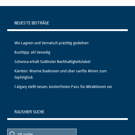
NEUESTE BEITRÄGE
Wo Lagrein und Vernatsch prächtig gedeihen
Buchtipp: oh! Venedig
Schenna erhält Südtiroler Nachhaltigkeitslabel
Kärnten: Warme Badeseen und über sanfte Almen zum
Gipfelglück
Calgary stellt neuen, kostenfreien Pass für Attraktionen vor
RAUSHIER SUCHE
Suche
Suche