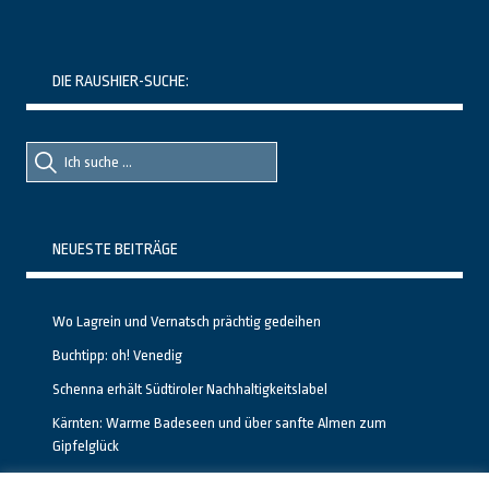
DIE RAUSHIER-SUCHE:
Suche
Suche
nach::
nach:
NEUESTE BEITRÄGE
Wo Lagrein und Vernatsch prächtig gedeihen
Buchtipp: oh! Venedig
Schenna erhält Südtiroler Nachhaltigkeitslabel
Kärnten: Warme Badeseen und über sanfte Almen zum
Gipfelglück
Calgary stellt neuen, kostenfreien Pass für Attraktionen vor