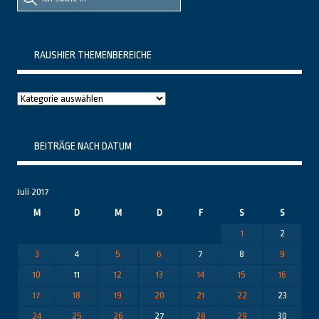
nach::
nach:
RAUSHIER THEMENBEREICHE
Raushier
Themenbereiche
BEITRÄGE NACH DATUM
Juli 2017
M
D
M
D
F
S
S
1
2
3
4
5
6
7
8
9
10
11
12
13
14
15
16
17
18
19
20
21
22
23
24
25
26
27
28
29
30