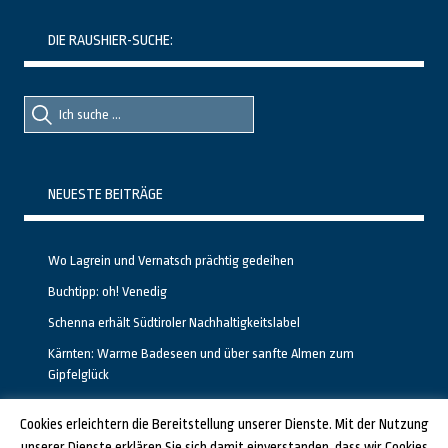
DIE RAUSHIER-SUCHE:
Suche
Suche
nach::
nach:
NEUESTE BEITRÄGE
Wo Lagrein und Vernatsch prächtig gedeihen
Buchtipp: oh! Venedig
Schenna erhält Südtiroler Nachhaltigkeitslabel
Kärnten: Warme Badeseen und über sanfte Almen zum
Gipfelglück
Calgary stellt neuen, kostenfreien Pass für Attraktionen vor
Cookies erleichtern die Bereitstellung unserer Dienste. Mit der Nutzung
unserer Dienste erklären Sie sich damit einverstanden, dass wir Cookies