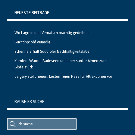
NEUESTE BEITRÄGE
Wo Lagrein und Vernatsch prächtig gedeihen
Buchtipp: oh! Venedig
Schenna erhält Südtiroler Nachhaltigkeitslabel
Kärnten: Warme Badeseen und über sanfte Almen zum
Gipfelglück
Calgary stellt neuen, kostenfreien Pass für Attraktionen vor
RAUSHIER SUCHE
Suche
Suche
nach::
nach: