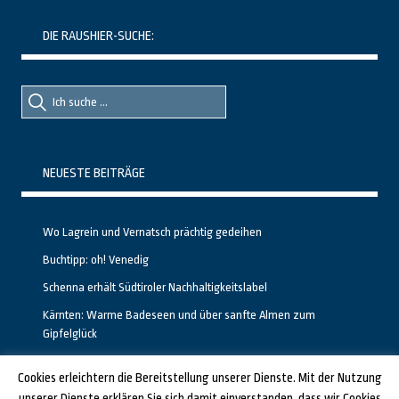
DIE RAUSHIER-SUCHE:
Suche
Suche
nach::
nach:
NEUESTE BEITRÄGE
Wo Lagrein und Vernatsch prächtig gedeihen
Buchtipp: oh! Venedig
Schenna erhält Südtiroler Nachhaltigkeitslabel
Kärnten: Warme Badeseen und über sanfte Almen zum
Gipfelglück
Calgary stellt neuen, kostenfreien Pass für Attraktionen vor
Cookies erleichtern die Bereitstellung unserer Dienste. Mit der Nutzung
unserer Dienste erklären Sie sich damit einverstanden, dass wir Cookies