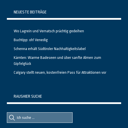
NEUESTE BEITRÄGE
Wo Lagrein und Vernatsch prächtig gedeihen
Buchtipp: oh! Venedig
Schenna erhält Südtiroler Nachhaltigkeitslabel
Kärnten: Warme Badeseen und über sanfte Almen zum
Gipfelglück
Calgary stellt neuen, kostenfreien Pass für Attraktionen vor
RAUSHIER SUCHE
Suche
Suche
nach::
nach: