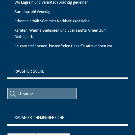
Wo Lagrein und Vernatsch prächtig gedeihen
Buchtipp: oh! Venedig
Schenna erhält Südtiroler Nachhaltigkeitslabel
Kärnten: Warme Badeseen und über sanfte Almen zum
Gipfelglück
Calgary stellt neuen, kostenfreien Pass für Attraktionen vor
RAUSHIER SUCHE
Suche
Suche
nach::
nach:
RAUSHIER THEMENBEREICHE