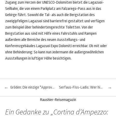
Zugang zum Herzen der UNESCO-Dolomiten bietet die Lagazuoi-
Seilbahn, die von einem Parkplatz am Falzarego-Pass aus in das
Gebirge führt. Sowohl die Tal- als auch die Bergstation des
zweigipfeligen Lagazuoi sind barrierefrei gestaltet und verfügen
zum Beispiel über behindertengerechte Toiletten. Von der
Bergstation aus sind mit Hilfe eines Fahrstuhls und Rampen
außerdem alle Bereiche des neuen Ausstellungs- und
Konferenzgebäudes Lagazuoi Expo Dolomiti erreichbar. Ob mit oder
ohne Behinderung: So kann nun Jedermann die außergewöhnlichen
Ausstellungen in luftiger Höhe besichtigen.
←
Gröden: Die einzige "Approved Bike Area" Südtirols
Serfaus-Fiss-Ladis: Wer hier urlaubt, fliegt
→
Beitragsnavigation
Raushier-Reisemagazin
Ein Gedanke zu „
Cortina d’Ampezzo: