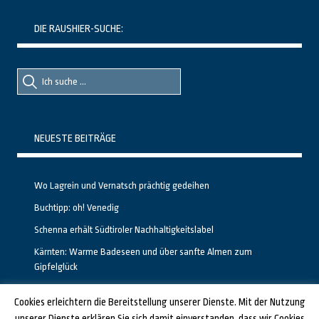
DIE RAUSHIER-SUCHE:
Suche
Suche
nach::
nach:
NEUESTE BEITRÄGE
Wo Lagrein und Vernatsch prächtig gedeihen
Buchtipp: oh! Venedig
Schenna erhält Südtiroler Nachhaltigkeitslabel
Kärnten: Warme Badeseen und über sanfte Almen zum
Gipfelglück
Calgary stellt neuen, kostenfreien Pass für Attraktionen vor
Cookies erleichtern die Bereitstellung unserer Dienste. Mit der Nutzung
unserer Dienste erklären Sie sich damit einverstanden, dass wir Cookies