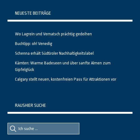
NEUESTE BEITRÄGE
Wo Lagrein und Vernatsch prächtig gedeihen
Buchtipp: oh! Venedig
Schenna erhält Südtiroler Nachhaltigkeitslabel
Kärnten: Warme Badeseen und über sanfte Almen zum
Gipfelglück
Calgary stellt neuen, kostenfreien Pass für Attraktionen vor
RAUSHIER SUCHE
Suche
Suche
nach::
nach: