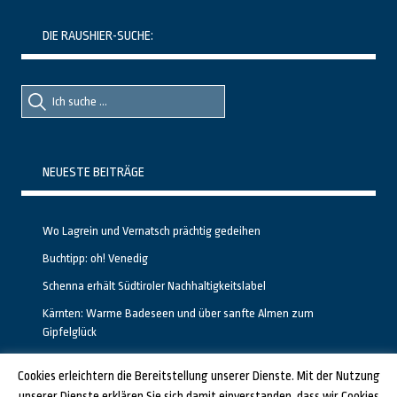
DIE RAUSHIER-SUCHE:
Suche
Suche
nach::
nach:
NEUESTE BEITRÄGE
Wo Lagrein und Vernatsch prächtig gedeihen
Buchtipp: oh! Venedig
Schenna erhält Südtiroler Nachhaltigkeitslabel
Kärnten: Warme Badeseen und über sanfte Almen zum
Gipfelglück
Calgary stellt neuen, kostenfreien Pass für Attraktionen vor
Cookies erleichtern die Bereitstellung unserer Dienste. Mit der Nutzung
unserer Dienste erklären Sie sich damit einverstanden, dass wir Cookies