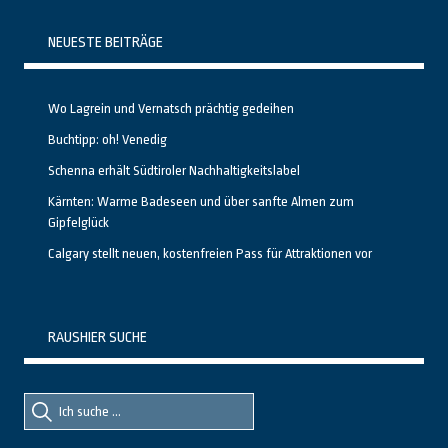
NEUESTE BEITRÄGE
Wo Lagrein und Vernatsch prächtig gedeihen
Buchtipp: oh! Venedig
Schenna erhält Südtiroler Nachhaltigkeitslabel
Kärnten: Warme Badeseen und über sanfte Almen zum
Gipfelglück
Calgary stellt neuen, kostenfreien Pass für Attraktionen vor
RAUSHIER SUCHE
Suche
Suche
nach::
nach: