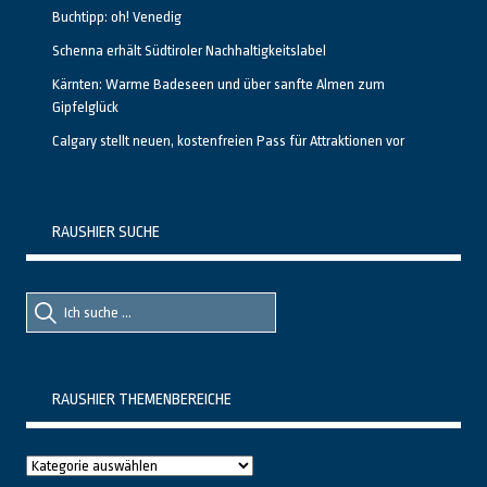
Buchtipp: oh! Venedig
Schenna erhält Südtiroler Nachhaltigkeitslabel
Kärnten: Warme Badeseen und über sanfte Almen zum
Gipfelglück
Calgary stellt neuen, kostenfreien Pass für Attraktionen vor
RAUSHIER SUCHE
Suche
Suche
nach::
nach:
RAUSHIER THEMENBEREICHE
Raushier