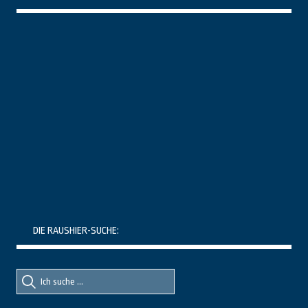
DIE RAUSHIER-SUCHE:
Suche
Suche
nach::
nach: