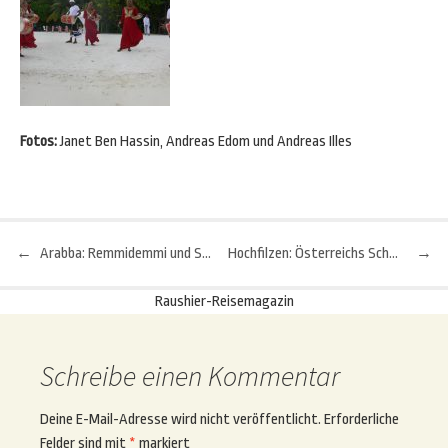
Fotos:
Janet Ben Hassin, Andreas Edom und Andreas Illes
←
Arabba: Remmidemmi und Schickimicki haben keine Chance
Hochfilzen: Österreichs Schneeloch und Biathlon-Hochburg
→
Beitragsnavigation
Raushier-Reisemagazin
Schreibe einen Kommentar
Deine E-Mail-Adresse wird nicht veröffentlicht.
Erforderliche
Felder sind mit
*
markiert