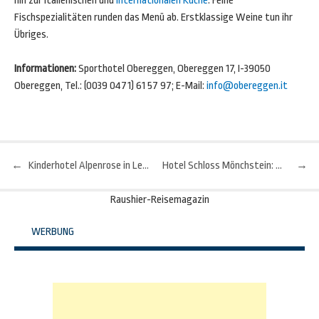
hin zur italienischen und
internationalen Küche
. Feine
Fischspezialitäten runden das Menü ab. Erstklassige Weine tun ihr
Übriges.
Informationen:
Sporthotel Obereggen, Obereggen 17, I-39050
Obereggen, Tel.: (0039 0471) 61 57 97; E-Mail:
info@obereggen.it
←
Kinderhotel Alpenrose in Lermoos: Bitte noch nicht nach Hause, Papi!
Hotel Schloss Mönchstein: Fünf Sterne hoch über Salzburg
→
Beitragsnavigation
Raushier-Reisemagazin
WERBUNG