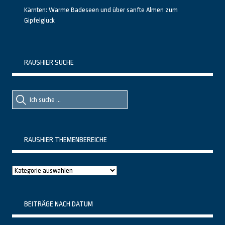
Kärnten: Warme Badeseen und über sanfte Almen zum
Gipfelglück
RAUSHIER SUCHE
Suche
Suche
nach::
nach:
RAUSHIER THEMENBEREICHE
Raushier
Themenbereiche
BEITRÄGE NACH DATUM