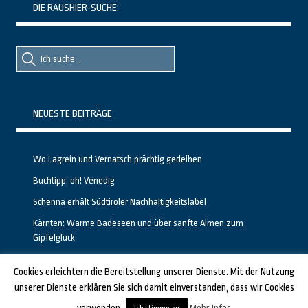
DIE RAUSHIER-SUCHE:
Suche
Suche
nach::
nach:
NEUESTE BEITRÄGE
Wo Lagrein und Vernatsch prächtig gedeihen
Buchtipp: oh! Venedig
Schenna erhält Südtiroler Nachhaltigkeitslabel
Kärnten: Warme Badeseen und über sanfte Almen zum
Gipfelglück
Calgary stellt neuen, kostenfreien Pass für Attraktionen vor
Cookies erleichtern die Bereitstellung unserer Dienste. Mit der Nutzung
unserer Dienste erklären Sie sich damit einverstanden, dass wir Cookies
GESTALTET UND PROGRAMMIERT VON ALBERTO & FRANZ BEI
LUCID.BERLIN