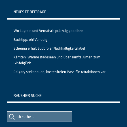
NEUESTE BEITRÄGE
Wo Lagrein und Vernatsch prächtig gedeihen
Buchtipp: oh! Venedig
Schenna erhält Südtiroler Nachhaltigkeitslabel
Kärnten: Warme Badeseen und über sanfte Almen zum
Gipfelglück
Calgary stellt neuen, kostenfreien Pass für Attraktionen vor
RAUSHIER SUCHE
Suche
Suche
nach::
nach: