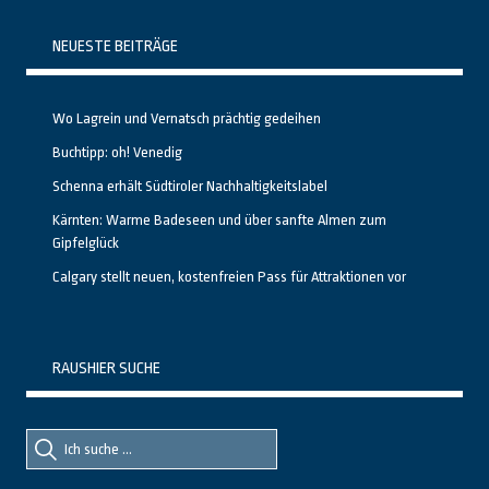
NEUESTE BEITRÄGE
Wo Lagrein und Vernatsch prächtig gedeihen
Buchtipp: oh! Venedig
Schenna erhält Südtiroler Nachhaltigkeitslabel
Kärnten: Warme Badeseen und über sanfte Almen zum
Gipfelglück
Calgary stellt neuen, kostenfreien Pass für Attraktionen vor
RAUSHIER SUCHE
Suche
Suche
nach::
nach: