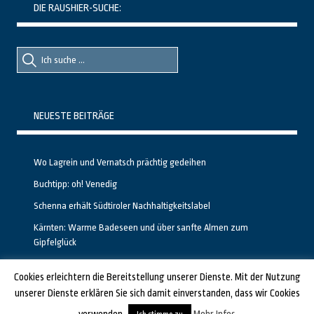
DIE RAUSHIER-SUCHE:
Suche
Suche
nach::
nach:
NEUESTE BEITRÄGE
Wo Lagrein und Vernatsch prächtig gedeihen
Buchtipp: oh! Venedig
Schenna erhält Südtiroler Nachhaltigkeitslabel
Kärnten: Warme Badeseen und über sanfte Almen zum
Gipfelglück
Calgary stellt neuen, kostenfreien Pass für Attraktionen vor
Cookies erleichtern die Bereitstellung unserer Dienste. Mit der Nutzung
unserer Dienste erklären Sie sich damit einverstanden, dass wir Cookies
GESTALTET UND PROGRAMMIERT VON ALBERTO & FRANZ BEI
LUCID.BERLIN