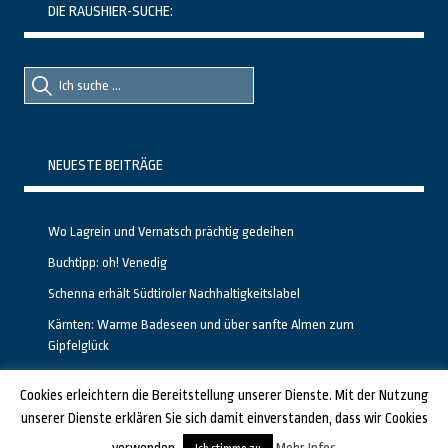
DIE RAUSHIER-SUCHE:
Suche
Suche
nach::
nach:
NEUESTE BEITRÄGE
Wo Lagrein und Vernatsch prächtig gedeihen
Buchtipp: oh! Venedig
Schenna erhält Südtiroler Nachhaltigkeitslabel
Kärnten: Warme Badeseen und über sanfte Almen zum
Gipfelglück
Calgary stellt neuen, kostenfreien Pass für Attraktionen vor
Cookies erleichtern die Bereitstellung unserer Dienste. Mit der Nutzung
unserer Dienste erklären Sie sich damit einverstanden, dass wir Cookies
GESTALTET UND PROGRAMMIERT VON ALBERTO & FRANZ BEI
LUCID.BERLIN