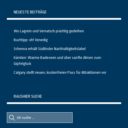
NEUESTE BEITRÄGE
Wo Lagrein und Vernatsch prächtig gedeihen
Buchtipp: oh! Venedig
Schenna erhält Südtiroler Nachhaltigkeitslabel
Kärnten: Warme Badeseen und über sanfte Almen zum
Gipfelglück
Calgary stellt neuen, kostenfreien Pass für Attraktionen vor
RAUSHIER SUCHE
Suche
Suche
nach::
nach: