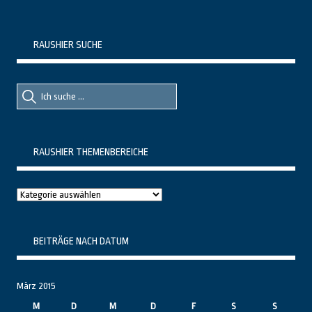
RAUSHIER SUCHE
Suche
Suche
nach::
nach:
RAUSHIER THEMENBEREICHE
Raushier
Themenbereiche
BEITRÄGE NACH DATUM
März 2015
M
D
M
D
F
S
S