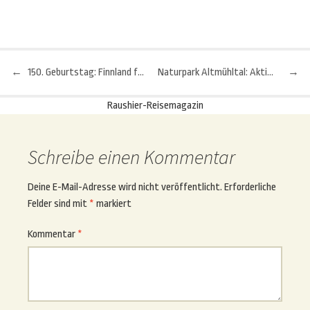
←
150. Geburtstag: Finnland feiert Komponisten Sibelius
Naturpark Altmühltal: Aktionen mit Genuss und Schmankerl
→
Beitragsnavigation
Raushier-Reisemagazin
Schreibe einen Kommentar
Deine E-Mail-Adresse wird nicht veröffentlicht.
Erforderliche
Felder sind mit
*
markiert
Kommentar
*