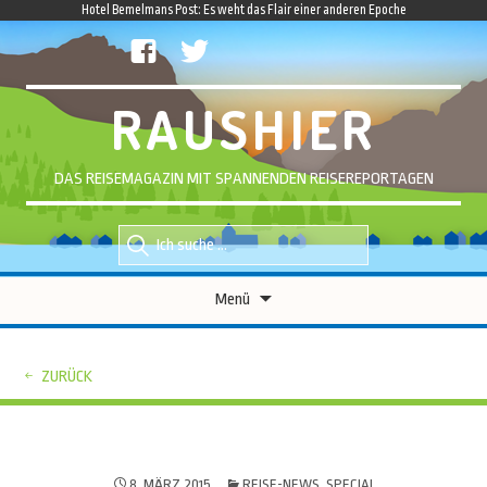
Hotel Bemelmans Post: Es weht das Flair einer anderen Epoche
facebook
twitter
RAUSHIER
DAS REISEMAGAZIN MIT SPANNENDEN REISEREPORTAGEN
Suche
Suche
nach::
nach:
Zum
Menü
Inhalt
springen
ZURÜCK
8. MÄRZ 2015
REISE-NEWS
,
SPECIAL