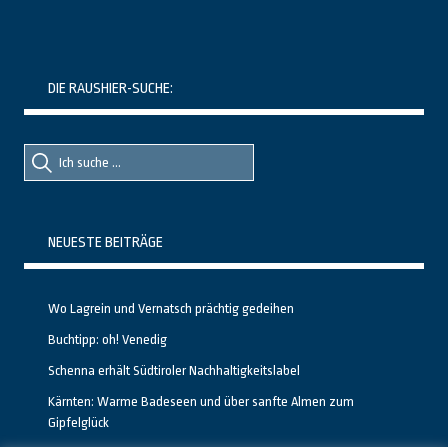
DIE RAUSHIER-SUCHE:
Suche
Suche
nach::
nach:
NEUESTE BEITRÄGE
Wo Lagrein und Vernatsch prächtig gedeihen
Buchtipp: oh! Venedig
Schenna erhält Südtiroler Nachhaltigkeitslabel
Kärnten: Warme Badeseen und über sanfte Almen zum
Gipfelglück