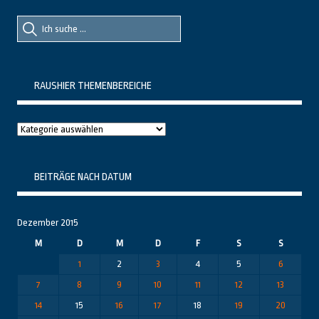
Suche
Suche
nach::
nach:
RAUSHIER THEMENBEREICHE
Raushier
Themenbereiche
BEITRÄGE NACH DATUM
Dezember 2015
M
D
M
D
F
S
S
1
2
3
4
5
6
7
8
9
10
11
12
13
14
15
16
17
18
19
20