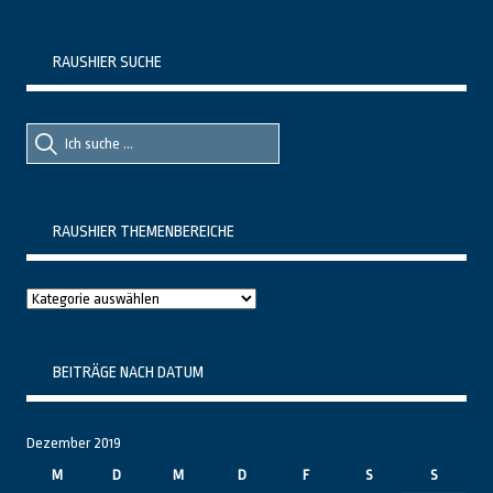
RAUSHIER SUCHE
Suche
Suche
nach::
nach:
RAUSHIER THEMENBEREICHE
Raushier
Themenbereiche
BEITRÄGE NACH DATUM
Dezember 2019
M
D
M
D
F
S
S