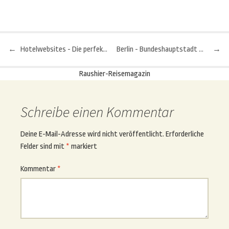
←
Hotelwebsites - Die perfekte Urlaubsunterkunft erkennen
Berlin - Bundeshauptstadt und Kulturmetropole
→
Beitragsnavigation
Raushier-Reisemagazin
Schreibe einen Kommentar
Deine E-Mail-Adresse wird nicht veröffentlicht.
Erforderliche
Felder sind mit
*
markiert
Kommentar
*