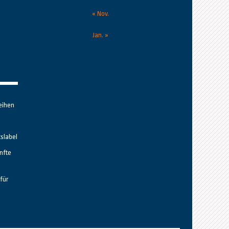
« Nov.
Jan. »
eihen
tslabel
nfte
für