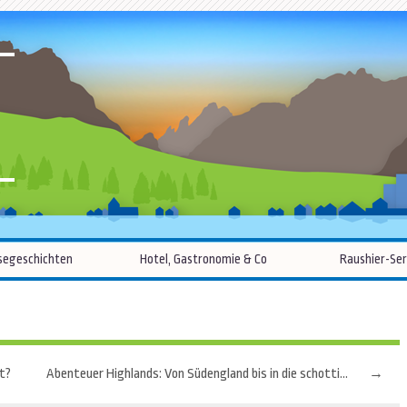
R
Zum
segeschichten
Hotel, Gastronomie & Co
Raushier-Ser
Inhalt
springen
t?
Abenteuer Highlands: Von Südengland bis in die schottischen Hügelwelten
→