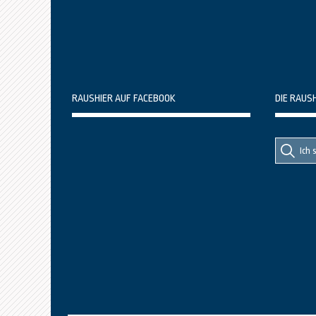
RAUSHIER AUF FACEBOOK
DIE RAUS
Suche
Suche
nach::
nach: