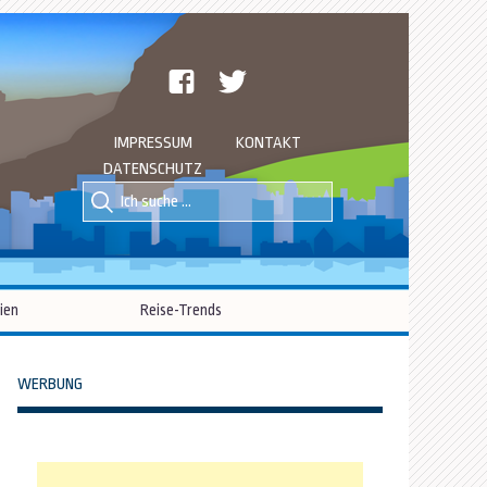
facebook
twitter
IMPRESSUM
KONTAKT
DATENSCHUTZ
Suche
Suche
nach::
nach:
ien
Reise-Trends
WERBUNG