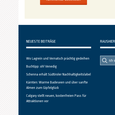
NEUESTE BEITRÄGE
RAUSHIER
Suche
Suche
Wo Lagrein und Vernatsch prächtig gedeihen
nach::
nach:
Buchtipp: oh! Venedig
Schenna erhält Südtiroler Nachhaltigkeitslabel
Kärnten: Warme Badeseen und über sanfte
Almen zum Gipfelglück
Calgary stellt neuen, kostenfreien Pass für
Attraktionen vor