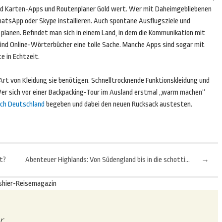
ind Karten-Apps und Routenplaner Gold wert. Wer mit Daheimgebliebenen
tsApp oder Skype installieren. Auch spontane Ausflugsziele und
planen. Befindet man sich in einem Land, in dem die Kommunikation mit
sind Online-Wörterbücher eine tolle Sache. Manche Apps sind sogar mit
 in Echtzeit.
 Art von Kleidung sie benötigen. Schnelltrocknende Funktionskleidung und
Wer sich vor einer Backpacking-Tour im Ausland erstmal „warm machen“
ch Deutschland
begeben und dabei den neuen Rucksack austesten.
t?
Abenteuer Highlands: Von Südengland bis in die schottischen Hügelwelten
→
shier-Reisemagazin
r