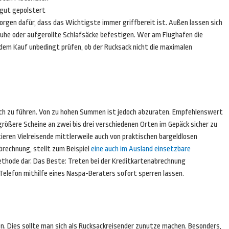
 gut gepolstert
orgen dafür, dass das Wichtigste immer griffbereit ist. Außen lassen sich
uhe oder aufgerollte Schlafsäcke befestigen. Wer am Flughafen die
dem Kauf unbedingt prüfen, ob der Rucksack nicht die maximalen
sich zu führen. Von zu hohen Summen ist jedoch abzuraten. Empfehlenswert
 größere Scheine an zwei bis drei verschiedenen Orten im Gepäck sicher zu
ieren Vielreisende mittlerweile auch von praktischen bargeldlosen
rechnung, stellt zum Beispiel
eine auch im Ausland einsetzbare
ethode dar. Das Beste: Treten bei der Kreditkartenabrechnung
 Telefon mithilfe eines Naspa-Beraters sofort sperren lassen.
. Dies sollte man sich als Rucksackreisender zunutze machen. Besonders,