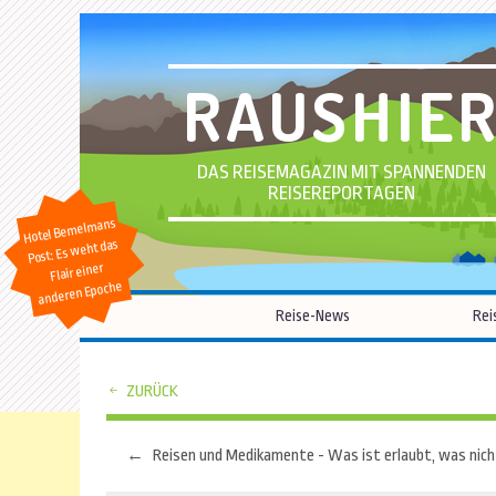
RAUSHIE
DAS REISEMAGAZIN MIT SPANNENDEN
REISEREPORTAGEN
Hotel Bemelmans
Post: Es weht das
Flair einer
anderen Epoche
Reise-News
Rei
ZURÜCK
←
Reisen und Medikamente - Was ist erlaubt, was nich
Beitragsnavigation