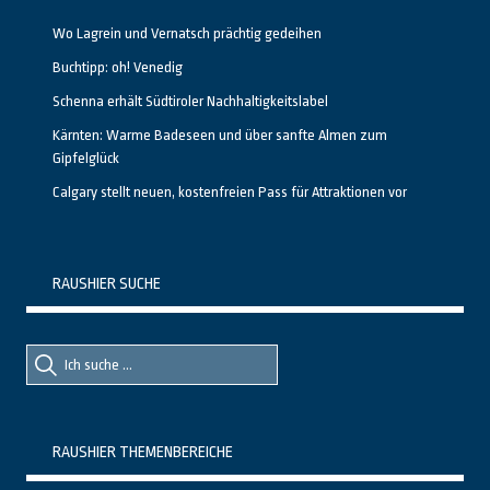
Wo Lagrein und Vernatsch prächtig gedeihen
Buchtipp: oh! Venedig
Schenna erhält Südtiroler Nachhaltigkeitslabel
Kärnten: Warme Badeseen und über sanfte Almen zum
Gipfelglück
Calgary stellt neuen, kostenfreien Pass für Attraktionen vor
RAUSHIER SUCHE
Suche
Suche
nach::
nach:
RAUSHIER THEMENBEREICHE