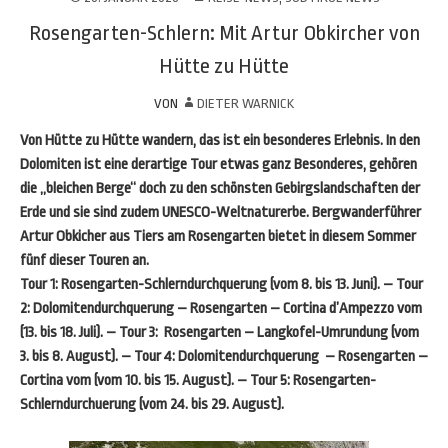
Rosengarten-Schlern: Mit Artur Obkircher von
Hütte zu Hütte
VON
DIETER WARNICK
Von Hütte zu Hütte wandern, das ist ein besonderes Erlebnis. In den
Dolomiten ist eine derartige Tour etwas ganz Besonderes, gehören
die „bleichen Berge“ doch zu den schönsten Gebirgslandschaften der
Erde und sie sind zudem UNESCO-Weltnaturerbe. Bergwanderführer
Artur Obkicher aus Tiers am Rosengarten bietet in diesem Sommer
fünf dieser Touren an.
Tour 1:
Rosengarten-Schlerndurchquerung (vom 8. bis 13. Juni). –
Tour
2:
Dolomitendurchquerung – Rosengarten – Cortina d’Ampezzo vom
(13. bis 18. Juli). –
Tour 3:
Rosengarten – Langkofel-Umrundung (vom
3. bis 8. August). –
Tour 4:
Dolomitendurchquerung – Rosengarten –
Cortina vom (vom 10. bis 15. August). –
Tour 5:
Rosengarten-
Schlerndurchuerung (vom 24. bis 29. August).