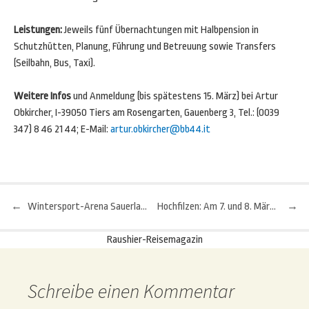
Leistungen:
Jeweils fünf Übernachtungen mit Halbpension in
Schutzhütten, Planung, Führung und Betreuung sowie Transfers
(Seilbahn, Bus, Taxi).
Weitere Infos
und Anmeldung (bis spätestens 15. März) bei Artur
Obkircher, I-39050 Tiers am Rosengarten, Gauenberg 3, Tel.: (0039
347) 8 46 21 44; E-Mail:
artur.obkircher@bb44.it
←
Wintersport-Arena Sauerland: Sechser-Sessellift, Skitunnel und verbessertes Schneemanagement
Hochfilzen: Am 7. und 8. März Volksbiathlon und Teambattle
→
Beitragsnavigation
Raushier-Reisemagazin
Schreibe einen Kommentar