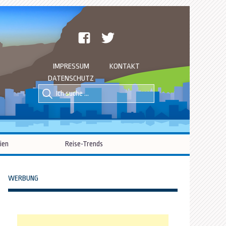
facebook
twitter
IMPRESSUM
KONTAKT
DATENSCHUTZ
Suche
Suche
nach::
nach:
ien
Reise-Trends
WERBUNG