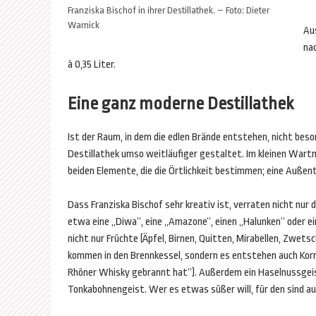
Franziska Bischof in ihrer Destillathek. – Foto: Dieter
Warnick
Aus
na
à 0,35 Liter.
Eine ganz moderne Destillathek
Ist der Raum, in dem die edlen Brände entstehen, nicht besond
Destillathek umso weitläufiger gestaltet. Im kleinen Wartman
beiden Elemente, die die Örtlichkeit bestimmen; eine Außen
Dass Franziska Bischof sehr kreativ ist, verraten nicht nu
etwa eine „Diwa“, eine „Amazone“, einen „Halunken“ oder ein
nicht nur Früchte (Äpfel, Birnen, Quitten, Mirabellen, Zwet
kommen in den Brennkessel, sondern es entstehen auch Korn,
Rhöner Whisky gebrannt hat“). Außerdem ein Haselnussgeist
Tonkabohnengeist. Wer es etwas süßer will, für den sind au