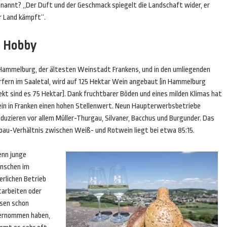
annt? „Der Duft und der Geschmack spiegelt die Landschaft wider, er
hr Land kämpft“.
n Hobby
 Hammelburg, der ältesten Weinstadt Frankens, und in den umliegenden
rfern im Saaletal, wird auf 125 Hektar Wein angebaut (in Hammelburg
ekt sind es 75 Hektar). Dank fruchtbarer Böden und eines milden Klimas hat
in in Franken einen hohen Stellenwert. Neun Haupterwerbsbetriebe
duzieren vor allem Müller-Thurgau, Silvaner, Bacchus und Burgunder. Das
bau-Verhältnis zwischen Weiß- und Rotwein liegt bei etwa 85:15.
nn junge
nschen im
erlichen Betrieb
tarbeiten oder
esen schon
ernommen haben,