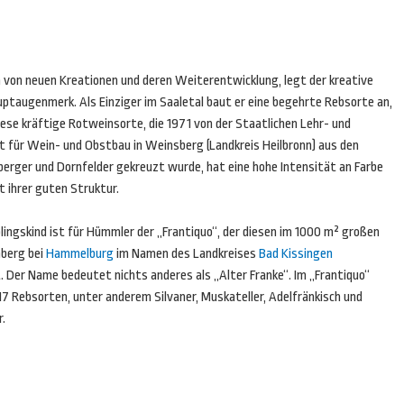
 von neuen Kreationen und deren Weiterentwicklung, legt der kreative
ptaugenmerk. Als Einziger im Saaletal baut er eine begehrte Rebsorte an,
iese kräftige Rotweinsorte, die 1971 von der Staatlichen Lehr- und
 für Wein- und Obstbau in Weinsberg (Landkreis Heilbronn) aus den
rger und Dornfelder gekreuzt wurde, hat eine hohe Intensität an Farbe
t ihrer guten Struktur.
blingskind ist für Hümmler der „Frantiquo“, der diesen im 1000 m² großen
berg bei
Hammelburg
im Namen des Landkreises
Bad Kissingen
 Der Name bedeutet nichts anderes als „Alter Franke“. Im „Frantiquo“
 17 Rebsorten, unter anderem Silvaner, Muskateller, Adelfränkisch und
.