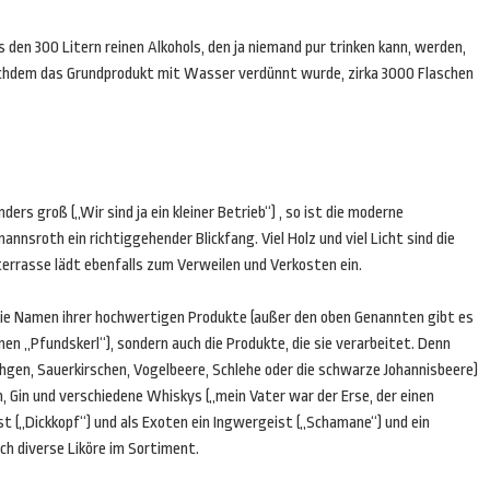
 den 300 Litern reinen Alkohols, den ja niemand pur trinken kann, werden,
chdem das Grundprodukt mit Wasser verdünnt wurde, zirka 3000 Flaschen
ers groß („Wir sind ja ein kleiner Betrieb“) , so ist die moderne
nsroth ein richtiggehender Blickfang. Viel Holz und viel Licht sind die
terrasse lädt ebenfalls zum Verweilen und Verkosten ein.
r die Namen ihrer hochwertigen Produkte (außer den oben Genannten gibt es
en „Pfundskerl“), sondern auch die Produkte, die sie verarbeitet. Denn
schgen, Sauerkirschen, Vogelbeere, Schlehe oder die schwarze Johannisbeere)
 Gin und verschiedene Whiskys („mein Vater war der Erse, der einen
 („Dickkopf“) und als Exoten ein Ingwergeist („Schamane“) und ein
ch diverse Liköre im Sortiment.