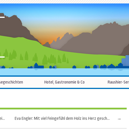
R
Zum
segeschichten
Hotel, Gastronomie & Co
Raushier-Ser
Inhalt
springen
Weinparadies Italien: eine rasante Reise durch die Weinregionen Italiens
Eva Engler: Mit viel Feingefühl dem Holz ins Herz geschaut
→