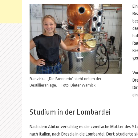
Ein
Bi
bes
da
ha
Ra
Kes
ge
Vo
Franziska, „Die Brennerin“ steht neben der
Br
Destillieranlage. – Foto: Dieter Warnick
Di
ein
Studium in der Lombardei
Nach dem Abitur verschlug es die zweifache Mutter des S
nach Italien, nach Brescia in die Lombardei. Dort studierte si