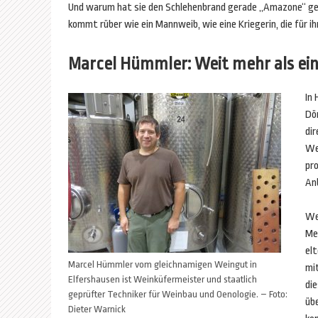
Und warum hat sie den Schlehenbrand gerade „Amazone“ gen
kommt rüber wie ein Mannweib, wie eine Kriegerin, die für i
Marcel Hümmler: Weit mehr als ei
In
Dö
dir
We
pro
An
We
Me
elt
Marcel Hümmler vom gleichnamigen Weingut in
mi
Elfershausen ist Weinküfermeister und staatlich
di
geprüfter Techniker für Weinbau und Oenologie. – Foto:
üb
Dieter Warnick