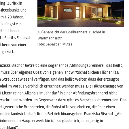
g. Zurück in
 Mittelpunkt und
mit 28 Jahren,
ls Jüngste in
d seit heuer
Außenansicht der Edelbrennerei Bischof in
t Spirits Festival
Wartmannsroth. –
Foto: Sebastian Mützel
herin von einer
“ gekürt.
anziska Bischof betreibt eine sogenannte Abfindungsbrennerei, das heißt,
 muss über eigenes Obst von eigenen landwirtschaftlichen Flächen (z.B.
n Streuobstwiesen) verfügen. Und das heißt weiter, dass der erzeugte
kohol im Voraus verbindlich errechnet werden muss. Die Höchstmenge von
 Litern reinen Alkohols im Jahr darf in einer Abfindungsbrennerei nicht
erschritten werden. Im Gegensatz dazu gibt es Verschlussbrennereien. Das
d gewerbliche Brennereien, die Rohstoffe verarbeiten, die über einen
malen landwirtschaftlichen Betrieb hinausgehen. Franziska Bischof: „Als
inbrenner im Haupterwerb bin ich, so glaube ich, einzigartig in
utschland“.