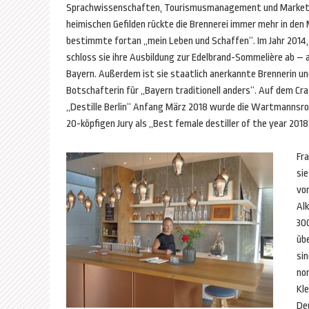
Sprachwissenschaften, Tourismusmanagement und Marketin
heimischen Gefilden rückte die Brennerei immer mehr in den
bestimmte fortan „mein Leben und Schaffen“. Im Jahr 2014, 
schloss sie ihre Ausbildung zur Edelbrand-Sommelière ab – a
Bayern. Außerdem ist sie staatlich anerkannte Brennerin un
Botschafterin für „Bayern traditionell anders“. Auf dem Craf
„Destille Berlin“ Anfang März 2018 wurde die Wartmannsrot
20-köpfigen Jury als „Best female destiller of the year 2018
Fr
sie
vo
Al
300
üb
sin
nor
Kle
De