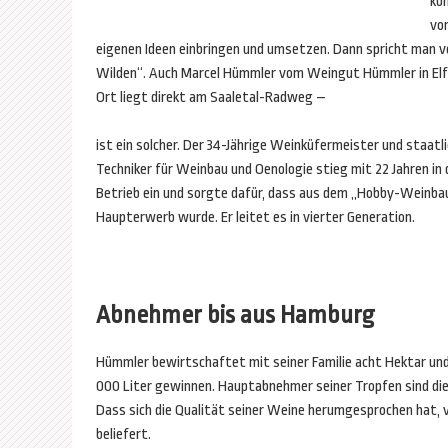
ko
vor
eigenen Ideen einbringen und umsetzen. Dann spricht man v
Wilden“. Auch Marcel Hümmler vom Weingut Hümmler in Elf
Ort liegt direkt am Saaletal-Radweg –
ist ein solcher. Der 34-Jährige Weinküfermeister und staatl
Techniker für Weinbau und Oenologie stieg mit 22 Jahren in 
Betrieb ein und sorgte dafür, dass aus dem „Hobby-Weinba
Haupterwerb wurde. Er leitet es in vierter Generation.
Abnehmer bis aus Hamburg
Hümmler bewirtschaftet mit seiner Familie acht Hektar und 
000 Liter gewinnen. Hauptabnehmer seiner Tropfen sind die
Dass sich die Qualität seiner Weine herumgesprochen hat, 
beliefert.