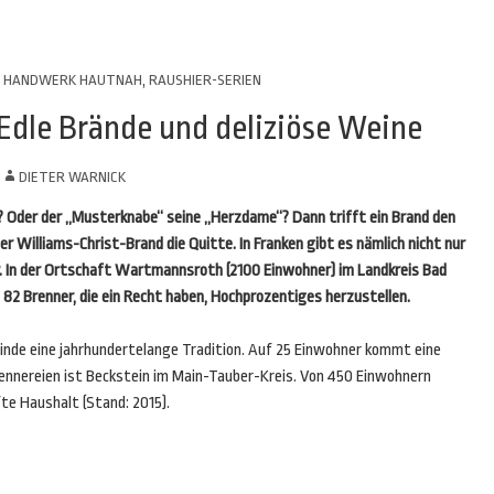
HANDWERK HAUTNAH
,
RAUSHIER-SERIEN
 Edle Brände und deliziöse Weine
N
DIETER WARNICK
t? Oder der „Musterknabe“ seine „Herzdame“? Dann trifft ein Brand den
der Williams-Christ-Brand die Quitte. In Franken gibt es nämlich nicht nur
. In der Ortschaft Wartmannsroth (2100 Einwohner) im Landkreis Bad
 82 Brenner, die ein Recht haben, Hochprozentiges herzustellen.
inde eine jahrhundertelange Tradition. Auf 25 Einwohner kommt eine
ennereien ist Beckstein im Main-Tauber-Kreis. Von 450 Einwohnern
fte Haushalt (Stand: 2015).