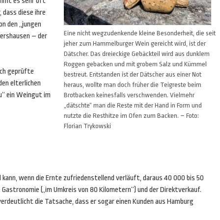
mmt es sehr oft
, dass diese ihre
on den „jungen
Eine nicht wegzudenkende kleine Besonderheit, die seit
ershausen – der
jeher zum Hammelburger Wein gereicht wird, ist der
Dätscher. Das dreieckige Gebäckteil wird aus dunklem
Roggen gebacken und mit grobem Salz und Kümmel
ich geprüfte
bestreut. Entstanden ist der Dätscher aus einer Not
den elterlichen
heraus, wollte man doch früher die Teigreste beim
u“ ein Weingut im
Brotbacken keinesfalls verschwenden. Vielmehr
„dätschte“ man die Reste mit der Hand in Form und
nutzte die Resthitze im Ofen zum Backen. – Foto:
Florian Trykowski
kann, wenn die Ernte zufriedenstellend verläuft, daraus 40 000 bis 50
 Gastronomie („im Umkreis von 80 Kilometern“) und der Direktverkauf.
verdeutlicht die Tatsache, dass er sogar einen Kunden aus Hamburg