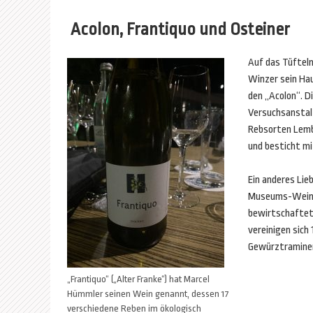
Acolon, Frantiquo und Osteiner
Auf das Tüfteln
Winzer sein Hau
den „Acolon“. D
Versuchsanstalt
Rebsorten Lembe
und besticht mi
Ein anderes Lie
Museums-Wein
bewirtschaftet.
vereinigen sich
Gewürztraminer
„Frantiquo“ („Alter Franke“) hat Marcel
Hümmler seinen Wein genannt, dessen 17
verschiedene Reben im ökologisch