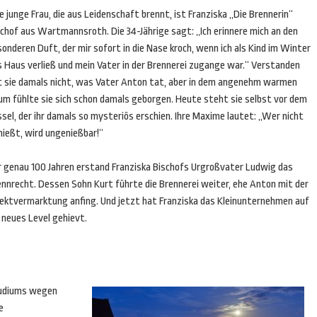
e junge Frau, die aus Leidenschaft brennt, ist Franziska „Die Brennerin“
schof aus Wartmannsroth. Die 34-Jährige sagt: „Ich erinnere mich an den
onderen Duft, der mir sofort in die Nase kroch, wenn ich als Kind im Winter
s Haus verließ und mein Vater in der Brennerei zugange war.“ Verstanden
t sie damals nicht, was Vater Anton tat, aber in dem angenehm warmen
um fühlte sie sich schon damals geborgen. Heute steht sie selbst vor dem
sel, der ihr damals so mysteriös erschien. Ihre Maxime lautet: „Wer nicht
nießt, wird ungenießbar!“
r genau 100 Jahren erstand Franziska Bischofs Urgroßvater Ludwig das
ennrecht. Dessen Sohn Kurt führte die Brennerei weiter, ehe Anton mit der
rektvermarktung anfing. Und jetzt hat Franziska das Kleinunternehmen auf
 neues Level gehievt.
tudiums wegen
e